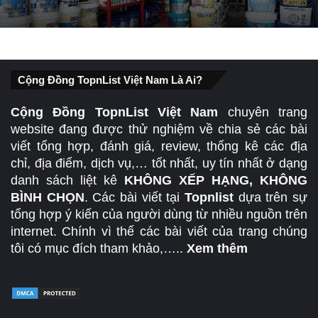
Top 5 cửa hàng sơn nước nội ngoại thất
Cộng Đồng TopnList Việt Nam Là Ai?
Đồng Nai uy tín
Cộng Đồng TopnList Việt Nam
chuyên trang
website đang được thử nghiệm về chia sẻ các bài
viết tổng hợp, đánh giá, review, thống kê các địa
chỉ, địa điểm, dịch vụ,… tốt nhất, uy tín nhất ở dạng
danh sách liệt kê
KHÔNG XẾP HẠNG, KHÔNG
BÌNH CHỌN
. Các bài viết tại
Topnlist
dựa trên sự
tổng hợp ý kiến của người dùng từ nhiều nguồn trên
internet. Chính vì thế các bài viết của trang chúng
tôi có mục đích tham khảo,…..
Xem thêm