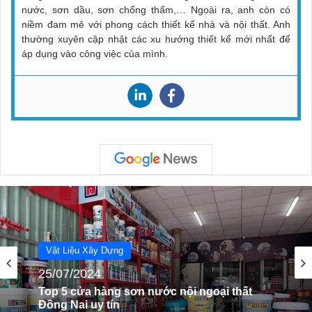
nước, sơn dầu, sơn chống thấm,… Ngoài ra, anh còn có
niềm đam mê với phong cách thiết kế nhà và nội thất. Anh
thường xuyên cập nhật các xu hướng thiết kế mới nhất để
áp dụng vào công việc của mình.
Vật Liệu Xây Dựng
26/07/2024
Vật Liệu Xây Dựng
Top 4 Cửa Hàng Sàn Gỗ Công Nghiệp Ở
25/07/2024
Bạc Liêu Uy Tín