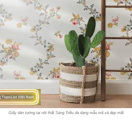
Giấy dán tường tại nội thất Sáng Triều đa dạng mẫu mã và đẹp mắt