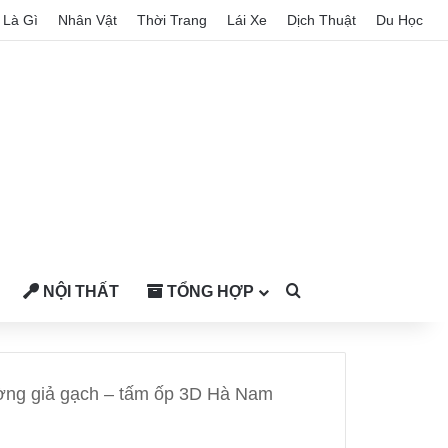
Là Gì
Nhân Vật
Thời Trang
Lái Xe
Dịch Thuật
Du Học
NỘI THẤT
TỔNG HỢP
Search for
ường giả gạch – tấm ốp 3D Hà Nam