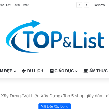
Review
Top 4 chương trình đào tạo HLV/PT gym – fitness quốc tế được công nhận tại Việt Nam
M ĐẸP
DU LỊCH
GIÁO DỤC
ẨM THỰC
/
Xây Dựng
/
Vật Liệu Xây Dựng
/
Top 5 shop giấy dán t
Vật Liệu Xây Dựng