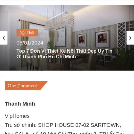
Nội Thất
08/03/2024
9 Lưu Ý Khi Thiết Kế, Trang Trí Nhà Bằng
Nội Thất Nhập Khẩu
One Comment
Thanh Minh
s
a
VipHomes
y
Trụ sở chính: SHOP HOUSE 07-02 SARITOWN,
s