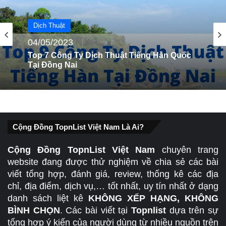
Dịch Thuật
Dịch Thuật
04/05/2023
04/05/2023
Top 9 Công Ty Dịch Thuật Tiếng Anh Tại
Đồng Nai
Top 7 Công Ty Dịch Thuật Tiếng Hàn Quốc
Tại Đồng Nai
Cộng Đồng TopnList Việt Nam Là Ai?
Cộng Đồng TopnList Việt Nam
chuyên trang
website đang được thử nghiệm về chia sẻ các bài
viết tổng hợp, đánh giá, review, thống kê các địa
chỉ, địa điểm, dịch vụ,… tốt nhất, uy tín nhất ở dạng
danh sách liệt kê
KHÔNG XẾP HẠNG, KHÔNG
BÌNH CHỌN
. Các bài viết tại
Topnlist
dựa trên sự
tổng hợp ý kiến của người dùng từ nhiều nguồn trên