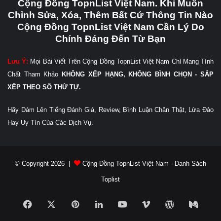
Cộng Đồng TopnList Việt Nam. Khi Muốn
Chỉnh Sửa, Xóa, Thêm Bất Cứ Thông Tin Nào
Cộng Đồng TopnList Việt Nam Cần Lý Do
Chính Đáng Đến Từ Bạn
Lưu Ý:
Mọi Bài Viết Trên Cộng Đồng TopnList Việt Nam Chỉ Mang Tính
Chất Tham Khảo
KHÔNG XẾP HẠNG, KHÔNG BÌNH CHỌN - SẮP
XẾP THEO SỐ THỨ TỰ.
Hãy Dám Lên Tiếng Đánh Giá, Review, Bình Luận Chân Thật, Lừa Đảo
Hay Uy Tín Của Các Dịch Vụ.
© Copyright 2026 |
Cộng Đồng TopnList Việt Nam - Danh Sách
Toplist
Facebook
X
Pinterest
LinkedIn
YouTube
Vimeo
WordPress
Medi