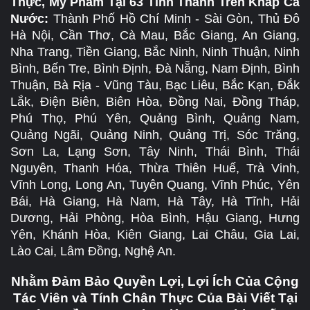
Thực, Mỹ Phẩm Tại 63 Tỉnh Thành Trên Khắp Cả
Nước:
Thành Phố Hồ Chí Minh - Sài Gòn, Thủ Đô
Hà Nội, Cần Thơ, Cà Mau, Bắc Giang, An Giang,
Nha Trang, Tiền Giang, Bắc Ninh, Ninh Thuận, Ninh
Bình, Bến Tre, Bình Định, Đà Nẵng, Nam Định, Bình
Thuận, Bà Rịa - Vũng Tàu, Bạc Liêu, Bắc Kạn, Đắk
Lắk, Điện Biên, Biên Hòa, Đồng Nai, Đồng Tháp,
Phú Thọ, Phú Yên, Quảng Bình, Quảng Nam,
Quảng Ngãi, Quảng Ninh, Quảng Trị, Sóc Trăng,
Sơn La, Lạng Sơn, Tây Ninh, Thái Bình, Thái
Nguyên, Thanh Hóa, Thừa Thiên Huế, Trà Vinh,
Vĩnh Long, Long An, Tuyên Quang, Vĩnh Phúc, Yên
Bái, Hà Giang, Hà Nam, Hà Tây, Hà Tĩnh, Hải
Dương, Hải Phòng, Hòa Bình, Hậu Giang, Hưng
Yên, Khánh Hòa, Kiên Giang, Lai Châu, Gia Lai,
Lào Cai, Lâm Đồng, Nghệ An.
Nhằm Đảm Bảo Quyền Lợi, Lợi Ích Của Cộng
Tác Viên và Tính Chân Thực Của Bài Viết Tại