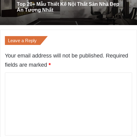
Top 20 Mẫu Thiết Kế Nội Thất Tường Nhà
Đẹp Ấn Tượng Nhất
Leave a Reply
Your email address will not be published.
Required
fields are marked
*
C
o
m
m
e
n
t