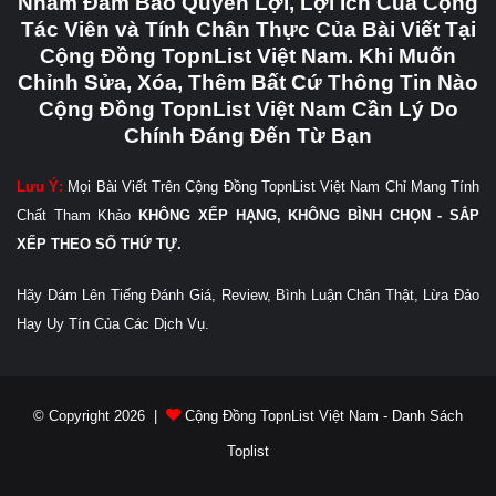
Nhằm Đảm Bảo Quyền Lợi, Lợi Ích Của Cộng
Tác Viên và Tính Chân Thực Của Bài Viết Tại
Cộng Đồng TopnList Việt Nam. Khi Muốn
Chỉnh Sửa, Xóa, Thêm Bất Cứ Thông Tin Nào
Cộng Đồng TopnList Việt Nam Cần Lý Do
Chính Đáng Đến Từ Bạn
Lưu Ý:
Mọi Bài Viết Trên Cộng Đồng TopnList Việt Nam Chỉ Mang Tính
Chất Tham Khảo
KHÔNG XẾP HẠNG, KHÔNG BÌNH CHỌN - SẮP
XẾP THEO SỐ THỨ TỰ.
Hãy Dám Lên Tiếng Đánh Giá, Review, Bình Luận Chân Thật, Lừa Đảo
Hay Uy Tín Của Các Dịch Vụ.
© Copyright 2026 |
Cộng Đồng TopnList Việt Nam - Danh Sách
Toplist