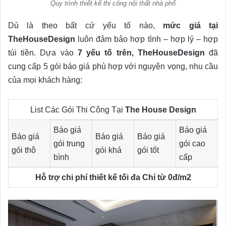
Quy trình thiết kế thi công nội thất nhà phố
Dù là theo bất cứ yếu tố nào,
mức giá tại
TheHouseDesign
luôn đảm bảo hợp tình – hợp lý – hợp
túi tiền. Dựa vào
7 yếu tố trên, TheHouseDesign
đã
cung cấp 5 gói báo giá phù hợp với nguyện vọng, nhu cầu
của mọi khách hàng:
List Các Gói Thi Công Tại
The House Design
Báo giá
Báo giá
Báo giá
Báo giá
Báo giá
gói trung
gói cao
gói thô
gói khá
gói tốt
bình
cấp
Hỗ trợ chi phí thiết kế tối đa Chỉ từ 0đ/m2