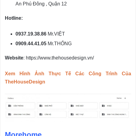
An Phú Đông , Quận 12
Hotline:
0937.19.38.86
Mr.VIỆT
0909.44.41.05
Mr.THỐNG
Website
: https://www.thehousedesign.vn/
Xem Hình Ảnh Thực Tế Các Công Trình Của
The
HouseDesign
Morehome