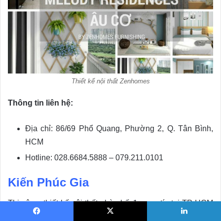
Thiết kế nội thất Zenhomes
Thông tin liên hệ:
Địa chỉ: 86/69 Phổ Quang, Phường 2, Q. Tân Bình,
HCM
Hotline: 028.6684.5888 – 079.211.0101
Kiến Phúc Gia
Thi công, thiết kế nội thất nhà phố đẹp, uy tín tại TP HCM
không thể không kể đến cái tên
Kiến Phúc Gia
. Với đội