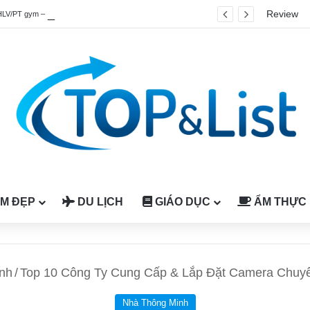
Review
HLV/PT gym – fitness quốc tế được công nhận tại Việt Nam
M ĐẸP
DU LỊCH
GIÁO DỤC
ẨM THỰC
nh
/
Top 10 Công Ty Cung Cấp & Lắp Đặt Camera Chuyê
Nhà Thông Minh