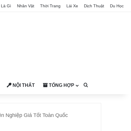
Là Gì
Nhân Vật
Thời Trang
Lái Xe
Dịch Thuật
Du Học
NỘI THẤT
TỔNG HỢP
Search for
n Nghiệp Giá Tốt Toàn Quốc