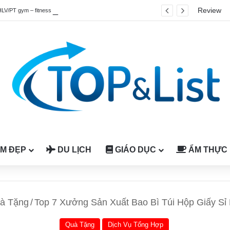
Review
HLV/PT gym – fitness quốc tế được công nhận tại Việt Nam
M ĐẸP
DU LỊCH
GIÁO DỤC
ẨM THỰC
à Tặng
/
Top 7 Xưởng Sản Xuất Bao Bì Túi Hộp Giấy Sỉ
Quà Tặng
Dịch Vụ Tổng Hợp