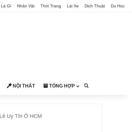
Là Gì
Nhân Vật
Thời Trang
Lái Xe
Dịch Thuật
Du Học
NỘI THẤT
TỔNG HỢP
Search for
 Lẻ Uy Tín Ở HCM