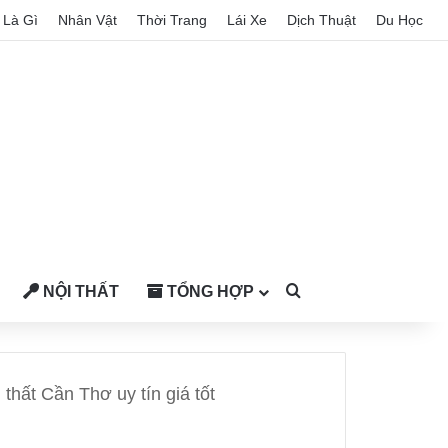
Là Gì
Nhân Vật
Thời Trang
Lái Xe
Dịch Thuật
Du Học
NỘI THẤT
TỔNG HỢP
Search for
thất Cần Thơ uy tín giá tốt