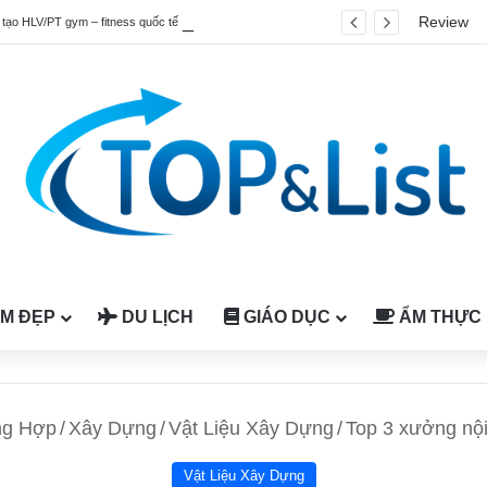
Review
Top 4 chương trình đào tạo HLV/PT gym – fitness quốc tế được công nhận tại Việt Nam
M ĐẸP
DU LỊCH
GIÁO DỤC
ẨM THỰC
ng Hợp
/
Xây Dựng
/
Vật Liệu Xây Dựng
/
Top 3 xưởng nội 
Vật Liệu Xây Dựng