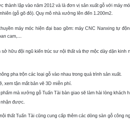
 thành lập vào năm 2012 và là đơn vị sản xuất gỗ với máy mó
nhiên (gỗ gõ đỏ). Quy mô nhà xưởng lên đến 1.200m2.
 chuyền máy móc hiện đại bao gồm: máy CNC Nanxing tự độn
hoan cam,…
còn sở hữu đội ngũ kiến trúc sư nội thất và thợ mộc dày dặn kin
ông pha trộn các loại gỗ vào nhau trong quá trình sản xuất.
, xem tận mắt bản vẽ 3D miễn phí.
hành phẩm mà xưởng gỗ Tuấn Tài bàn giao sẽ làm hài lòng khách h
m nhận được.
ì nội thất Tuấn Tài cũng cung cấp thêm các dòng sàn gỗ công 