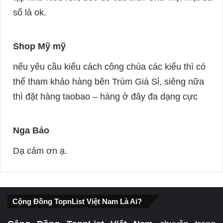
:
số là ok.
Shop Mỹ mỹ
s
a
nếu yêu cầu kiểu cách công chúa các kiểu thì có
y
thể tham khảo hàng bên Trùm Giá Sỉ, siêng nữa
s
thì đặt hàng taobao – hàng ở đây đa dạng cực
:
Nga Bảo
s
a
Dạ cảm ơn ạ.
y
s
:
Cộng Đồng TopnList Việt Nam Là Ai?