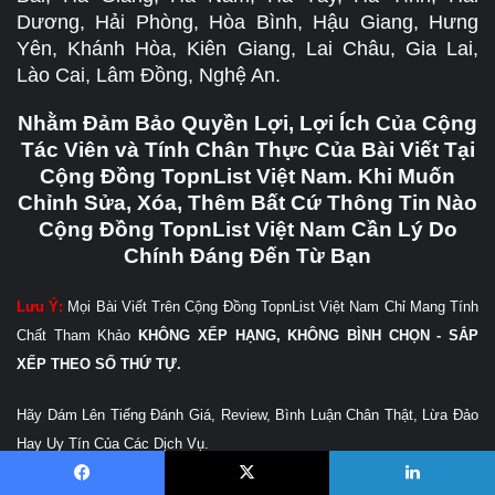
Dương, Hải Phòng, Hòa Bình, Hậu Giang, Hưng
Yên, Khánh Hòa, Kiên Giang, Lai Châu, Gia Lai,
Lào Cai, Lâm Đồng, Nghệ An.
Nhằm Đảm Bảo Quyền Lợi, Lợi Ích Của Cộng
Tác Viên và Tính Chân Thực Của Bài Viết Tại
Cộng Đồng TopnList Việt Nam. Khi Muốn
Chỉnh Sửa, Xóa, Thêm Bất Cứ Thông Tin Nào
Cộng Đồng TopnList Việt Nam Cần Lý Do
Chính Đáng Đến Từ Bạn
Lưu Ý:
Mọi Bài Viết Trên Cộng Đồng TopnList Việt Nam Chỉ Mang Tính
Chất Tham Khảo
KHÔNG XẾP HẠNG, KHÔNG BÌNH CHỌN - SẮP
XẾP THEO SỐ THỨ TỰ.
Hãy Dám Lên Tiếng Đánh Giá, Review, Bình Luận Chân Thật, Lừa Đảo
Hay Uy Tín Của Các Dịch Vụ.