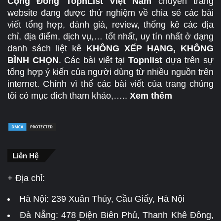
Cộng Đồng TopnList Việt Nam
chuyên trang
website đang được thử nghiệm về chia sẻ các bài
viết tổng hợp, đánh giá, review, thống kê các địa
chỉ, địa điểm, dịch vụ,… tốt nhất, uy tín nhất ở dạng
danh sách liệt kê
KHÔNG XẾP HẠNG, KHÔNG
BÌNH CHỌN
. Các bài viết tại
Topnlist
dựa trên sự
tổng hợp ý kiến của người dùng từ nhiều nguồn trên
internet. Chính vì thế các bài viết của trang chúng
tôi có mục đích tham khảo,…..
Xem thêm
Liên Hệ
+ Địa chỉ:
Hà Nội:
239 Xuân Thủy, Cầu Giấy, Hà Nội
Đà Nẵng:
478 Điện Biên Phủ, Thanh Khê Đông,