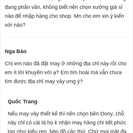
s
đang phân vân, không biết nên chọn xưởng giá sỉ
:
nào để nhập hàng cho shop. Mn cho em xin ý kiến
với nào?
Nga Bảo
s
a
Chị em nào đã đặt may ở những địa chỉ này rồi cho
y
em ít lời khuyên với ạ? Em tìm hoài mà vẫn chưa
s
tìm được địa chỉ may váy ưng ý?
:
Quốc Trang
s
a
Nếu may váy thiết kế thì nên chọn bên Dony, chỗ
y
này chỉ có cái là họ k nhận may hàng chi tiết phức
s
tạp như kiểu ren, bèo đồ các thứ. Chứ mọi mặt đa