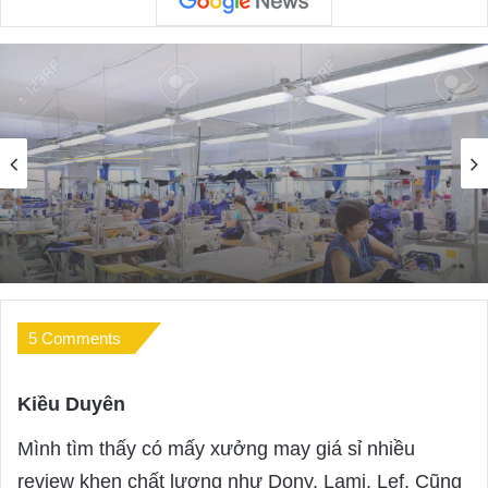
Thời Trang
28/08/2025
Top 5 Xưởng May Áo Thun Đồng Phục Thời
Trang Quận 9
5 Comments
Kiều Duyên
s
a
Mình tìm thấy có mấy xưởng may giá sỉ nhiều
y
review khen chất lượng như Dony, Lami, Lef. Cũng