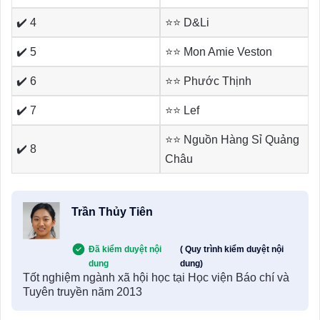
✔️ 4
⭐⭐ D&Li
✔️ 5
⭐⭐ Mon Amie Veston
✔️ 6
⭐⭐ Phước Thịnh
✔️ 7
⭐⭐ Lef
⭐⭐ Nguồn Hàng Sỉ Quảng
✔️ 8
Châu
Trần Thủy Tiên
Đã kiểm duyệt nội
( Quy trình kiểm duyệt nội
dung
dung)
Tốt nghiệm ngành xã hội học tại Học viện Báo chí và
Tuyên truyền năm 2013