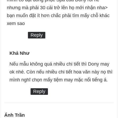
y
nhưng mà phải 30 cái trở lên họ mới nhận nha>
s
bạn muốn đặt ít hơn chắc phải tìm mấy chỗ khác
:
xem sao
Reply
Khả Như
s
a
Nếu mẫu không quá nhiều chi tiết thì Dony may
y
ok nhé. Còn nếu nhiều chi tiết hoa văn này nọ thì
s
mình nghĩ chọn mấy tiệm may mặc nổi tiếng á.
:
Reply
Ánh Trần
s