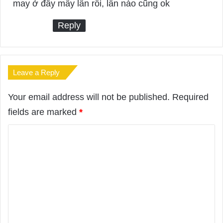
may ở đây mấy lần rồi, lần nào cũng ok
Reply
Leave a Reply
Your email address will not be published.
Required
fields are marked
*
C
o
m
m
e
n
t