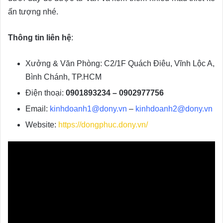
ấn tượng nhé.
Thông tin liên hệ
:
Xưởng & Văn Phòng: C2/1F Quách Điêu, Vĩnh Lộc A,
Bình Chánh, TP.HCM
Điện thoại:
0901893234 – 0902977756
Email:
kinhdoanh1@dony.vn
–
kinhdoanh2@dony.vn
Website:
https://dongphuc.dony.vn/