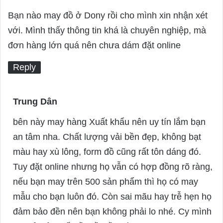
a
Bạn nào may đồ ở Dony rồi cho mình xin nhận xét
y
với. Mình thấy thông tin khá là chuyên nghiệp, mà
s
đơn hàng lớn quá nên chưa dám đặt online
:
Reply
Trung Dân
s
a
bên này may hàng Xuất khẩu nên uy tín lắm bạn
y
an tâm nha. Chất lượng vải bền đẹp, không bạt
s
màu hay xù lông, form đồ cũng rất tôn dáng đó.
:
Tuy đặt online nhưng họ vẫn có hợp đồng rõ ràng,
nếu bạn may trên 500 sản phẩm thì họ có may
mẫu cho bạn luôn đó. Còn sai mãu hay trễ hẹn họ
đảm bảo đền nên bạn không phải lo nhé. Cy mình