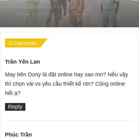
Top 10 Thiên đường Mua Sắm Thời Trang
Nam Tại Nha Trang
11 Comments
Trần Yến Lan
s
a
May bên Dony là đặt online hay sao mn? Nếu vậy
y
thì chọn vài vs yêu cầu thiết kế ntn? Cũng online
s
hết ạ?
:
Reply
Phúc Trần
s