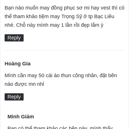
a
Bạn nào muốn may đồng phục sơ mi hay vest thì có
y
thể tham khảo tiệm may Trọng Sỹ ở tp Bạc Liêu
s
nhé. Chỗ này mình may 1 lần rồi đẹp lắm ý
:
Reply
Hoàng Gia
s
a
Mình cần may 50 cái áo thun công nhân, đặt bên
y
nào được mn nhỉ
s
Reply
:
Minh Giám
s
a
Bạn có thể tham khảo các bên này, mình thấy