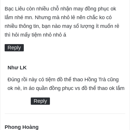
a
Bạc Liêu còn nhiều chỗ nhận may đồng phục ok
y
lắm nhé mn. Nhưng mà nhỏ lẻ nên chắc ko có
s
nhiều thông tin, bạn nào may số lượng ít muốn rẻ
:
thì hỏi mấy tiệm nhỏ nhỏ á
Reply
Như LK
s
a
Đúng rồi này có tiệm đồ thể thao Hồng Trà cũng
y
ok nè, in áo quần đồng phục vs đồ thể thao ok lắm
s
Reply
:
Phong Hoàng
s