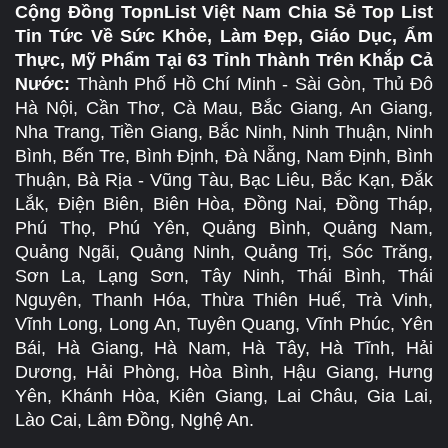
Cộng Đồng TopnList Việt Nam Chia Sẻ Top List
Tin Tức Về Sức Khỏe, Làm Đẹp, Giáo Dục, Ẩm
Thực, Mỹ Phẩm Tại 63 Tỉnh Thành Trên Khắp Cả
Nước:
Thành Phố Hồ Chí Minh - Sài Gòn, Thủ Đô
Hà Nội, Cần Thơ, Cà Mau, Bắc Giang, An Giang,
Nha Trang, Tiền Giang, Bắc Ninh, Ninh Thuận, Ninh
Bình, Bến Tre, Bình Định, Đà Nẵng, Nam Định, Bình
Thuận, Bà Rịa - Vũng Tàu, Bạc Liêu, Bắc Kạn, Đắk
Lắk, Điện Biên, Biên Hòa, Đồng Nai, Đồng Tháp,
Phú Thọ, Phú Yên, Quảng Bình, Quảng Nam,
Quảng Ngãi, Quảng Ninh, Quảng Trị, Sóc Trăng,
Sơn La, Lạng Sơn, Tây Ninh, Thái Bình, Thái
Nguyên, Thanh Hóa, Thừa Thiên Huế, Trà Vinh,
Vĩnh Long, Long An, Tuyên Quang, Vĩnh Phúc, Yên
Bái, Hà Giang, Hà Nam, Hà Tây, Hà Tĩnh, Hải
Dương, Hải Phòng, Hòa Bình, Hậu Giang, Hưng
Yên, Khánh Hòa, Kiên Giang, Lai Châu, Gia Lai,
Lào Cai, Lâm Đồng, Nghệ An.