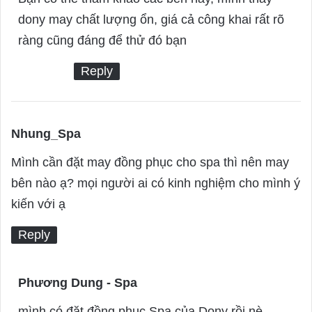
y
dony may chất lượng ổn, giá cả công khai rất rõ
s
ràng cũng đáng để thử đó bạn
:
Reply
Nhung_Spa
s
a
Mình cần đặt may đồng phục cho spa thì nên may
y
bên nào ạ? mọi người ai có kinh nghiệm cho mình ý
s
kiến với ạ
:
Reply
Phương Dung - Spa
s
a
mình có đặt đồng phục Spa của Dony rồi nè