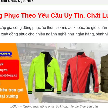
Gió Chất, Đẹp, Rẻ?
 Phục Theo Yêu Cầu Uy Tín, Chất 
gia công đồng phục áo thun, sơ mi, áo khoác, áo gió, quần t
n xuất đồng phục cho nhiều ngành nghề như ngân hàng, bệnh 
DONY – Xưởng may đồng phục áo khoác, áo gió theo yêu cầu