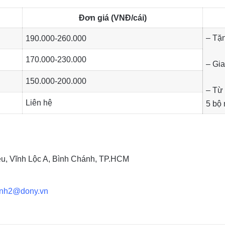
Đơn giá (VNĐ/cái)
– Tặn
190.000-260.000
170.000-230.000
– Gia
150.000-200.000
– Từ 
Liên hệ
5 bộ 
u, Vĩnh Lộc A, Bình Chánh, TP.HCM
anh2@dony.vn