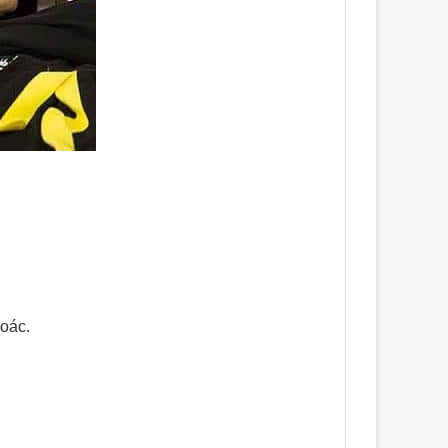
hoác.