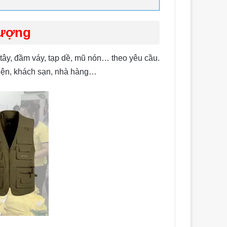
Lượng
ây, đầm váy, tạp dề, mũ nón… theo yêu cầu.
viện, khách sạn, nhà hàng…