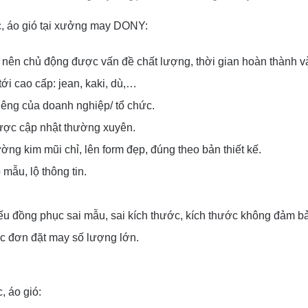
, áo gió tại xưởng may DONY:
n nên chủ động được vấn đề chất lượng, thời gian hoàn thành và
tới cao cấp: jean, kaki, dù,…
iêng của doanh nghiệp/ tổ chức.
ợc cập nhật thường xuyên.
ng kim mũi chỉ, lên form đẹp, đúng theo bản thiết kế.
mẫu, lộ thông tin.
ếu đồng phục sai mẫu, sai kích thước, kích thước không đảm b
ác đơn đặt may số lượng lớn.
 áo gió: