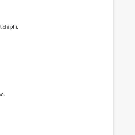
 chi phí.
ảo.