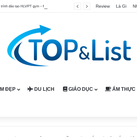
Review
Là Gì
N
Top 4 chương trình đào tạo HLV/PT gym – fitness quốc tế được công nhận tại Việt Nam
M ĐẸP
DU LỊCH
GIÁO DỤC
ẨM THỰC