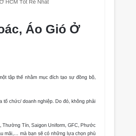
 Ở HCM Tốt Rẻ Nhất
ác, Áo Gió Ở
một tập thể nhằm mục đích tạo sự đồng bộ,
a tổ chức/ doanh nghiệp. Do đó, không phải
ý, Thường Tín, Saigon Uniform, GFC, Phước
hậu mãi,… mà bạn sẽ có những lựa chọn phù