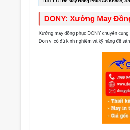
Lưu Ý Gì Để May Đồng Phục Áo Khoác, Áo 
DONY: Xưởng May Đồng
Xưởng may đồng phục DONY chuyên cung cấp 
Đơn vị có đủ kinh nghiệm và kỹ năng để sả