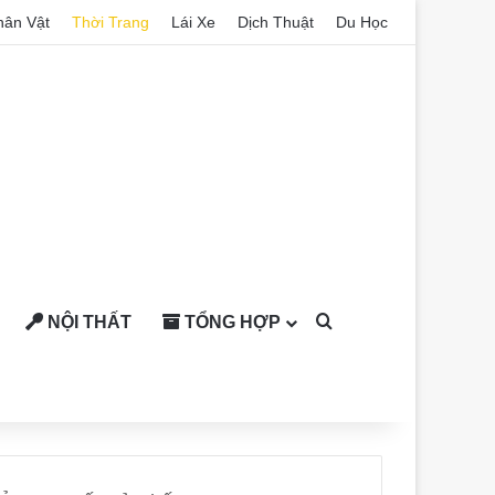
hân Vật
Thời Trang
Lái Xe
Dịch Thuật
Du Học
NỘI THẤT
TỔNG HỢP
Search for