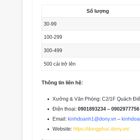
Số lượng
30-99
100-299
300-499
500 cái trở lên
Thông tin liên hệ:
Xưởng & Văn Phòng: C2/1F Quách Điê
Điện thoại:
0901893234 – 0902977756
Email:
kinhdoanh1@dony.vn
–
kinhdo
Website:
https://dongphuc.dony.vn/