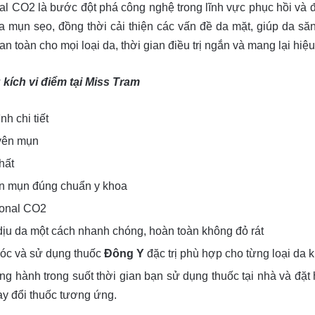
al CO2 là bước đột phá công nghệ trong lĩnh vực phục hồi và đi
a mụn sẹo, đồng thời cải thiện các vấn đề da mặt, giúp da să
 toàn cho mọi loại da, thời gian điều trị ngắn và mang lại hiệu
kích vi điểm tại Miss Tram
nh chi tiết
yên mụn
hất
ân mụn đúng chuẩn y khoa
tional CO2
dịu da một cách nhanh chóng, hoàn toàn không đỏ rát
óc và sử dụng thuốc
Đông Y
đặc trị phù hợp cho từng loại da 
g hành trong suốt thời gian bạn sử dụng thuốc tại nhà và đặ
hay đổi thuốc tương ứng.