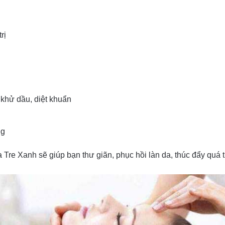
rị
khử dầu, diệt khuẩn
ng
re Xanh sẽ giúp bạn thư giãn, phục hồi làn da, thúc đẩy quá trì