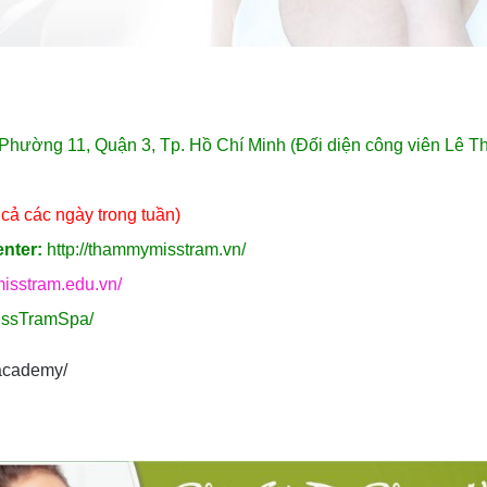
ường 11, Quận 3, Tp. Hồ Chí Minh (Đối diện công viên Lê Th
cả các ngày trong tuần)
nter:
http://thammymisstram.vn/
/misstram.edu.vn/
issTramSpa/
academy/