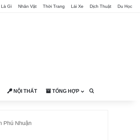
Là Gì
Nhân Vật
Thời Trang
Lái Xe
Dịch Thuật
Du Học
NỘI THẤT
TỔNG HỢP
Search for
ận Phú Nhuận