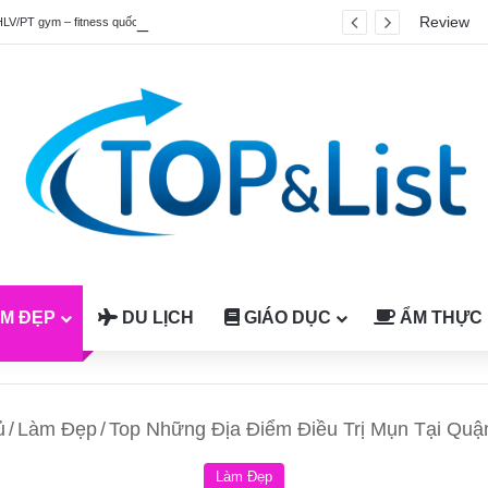
Review
HLV/PT gym – fitness quốc tế được công nhận tại Việt Nam
M ĐẸP
DU LỊCH
GIÁO DỤC
ẨM THỰC
ủ
/
Làm Đẹp
/
Top Những Địa Điểm Điều Trị Mụn Tại Qu
Làm Đẹp