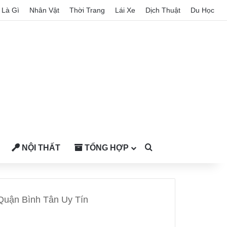
Là Gì
Nhân Vật
Thời Trang
Lái Xe
Dịch Thuật
Du Học
NỘI THẤT
TỔNG HỢP
Search for
Quận Bình Tân Uy Tín