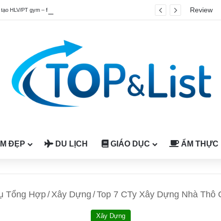
Review
Top 4 chương trình đào tạo HLV/PT gym – fitness quốc tế được công nhận tại Việt Nam
M ĐẸP
DU LỊCH
GIÁO DỤC
ẨM THỰC
ụ Tổng Hợp
/
Xây Dựng
/
Top 7 CTy Xây Dựng Nhà Thô 
Xây Dựng