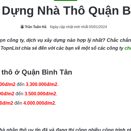
 Dựng Nhà Thô Quận B
Trần Tuấn Hà
Ngày cập nhật mới nhất 05/01/2024
n công ty, dịch vụ xây dựng nào hợp lý nhất? Chắc chắn 
 TopnList chia sẻ đến với các bạn về một số các công ty
ch
 thô ở Quận Bình Tân
000đ/m2
đến
3.300.000đ/m2
.
00đ/m2
đến
3.500.000đ/m2
.
00đ/m2
đến
4.000.000đ/m2
.
hà phần thô uy tín đã và đang thi công nhiều công trình n