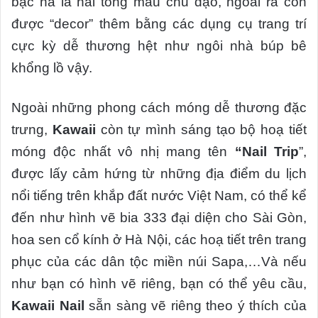
bạc hà là hai tông màu chủ đạo, ngoài ra còn
được “decor” thêm bằng các dụng cụ trang trí
cực kỳ dễ thương hệt như ngôi nhà búp bê
khổng lồ vậy.
Ngoài những phong cách móng dễ thương đặc
trưng,
Kawaii
còn tự mình sáng tạo bộ hoạ tiết
móng độc nhất vô nhị mang tên
“Nail Trip
”,
được lấy cảm hứng từ những địa điểm du lịch
nổi tiếng trên khắp đất nước Việt Nam, có thể kể
đến như hình vẽ bia 333 đại diện cho Sài Gòn,
hoa sen cổ kính ở Hà Nội, các hoạ tiết trên trang
phục của các dân tộc miền núi Sapa,…Và nếu
như bạn có hình vẽ riêng, bạn có thể yêu cầu,
Kawaii Nail
sẵn sàng vẽ riêng theo ý thích của