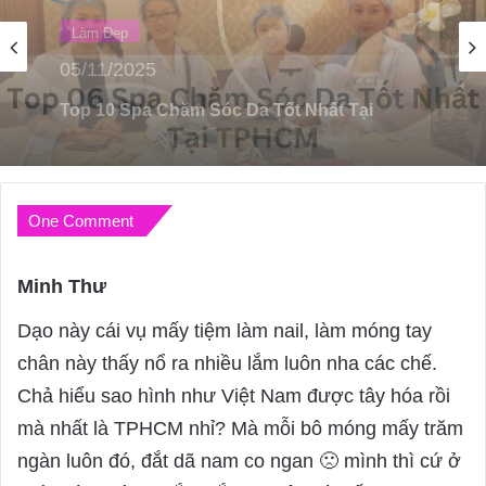
Làm Đẹp
20/03/2023
Top 05 Trung Tâm Đào Tạo Chăm Sóc Da
Tốt Nhất Quận Phú Nhuận
One Comment
Minh Thư
s
a
Dạo này cái vụ mấy tiệm làm nail, làm móng tay
y
chân này thấy nổ ra nhiều lắm luôn nha các chế.
s
Chả hiểu sao hình như Việt Nam được tây hóa rồi
:
mà nhất là TPHCM nhỉ? Mà mỗi bô móng mấy trăm
ngàn luôn đó, đắt dã nam co ngan 🙁 mình thì cứ ở