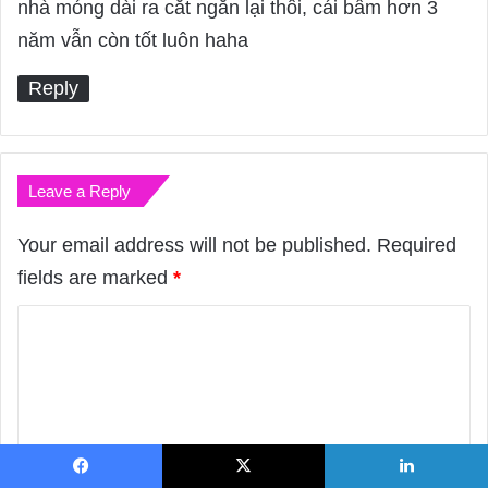
nhà móng dài ra cắt ngắn lại thôi, cái bấm hơn 3
năm vẫn còn tốt luôn haha
Reply
Leave a Reply
Your email address will not be published.
Required
fields are marked
*
C
o
m
m
e
n