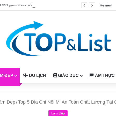
Review
HLV/PT gym – fitness quốc tế được công nhận tại Việt Nam
M ĐẸP
DU LỊCH
GIÁO DỤC
ẨM THỰC
àm Đẹp
/
Top 5 Địa Chỉ Nối Mi An Toàn Chất Lượng Tại
Làm Đẹp