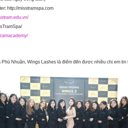
er: http://misstramspa.com
isstram.edu.vn/
ssTramSpa/
stramacademy/
 Phú Nhuận, Wings Lashes là điểm đến được nhiều chị em tin t