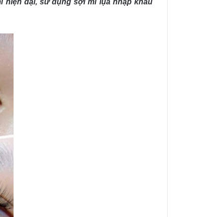
 hiện đại, sử dụng sợi mi lụa nhập khẩu