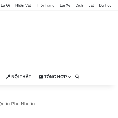
Là Gì
Nhân Vật
Thời Trang
Lái Xe
Dịch Thuật
Du Học
NỘI THẤT
TỔNG HỢP
Search for
 Quận Phú Nhuận