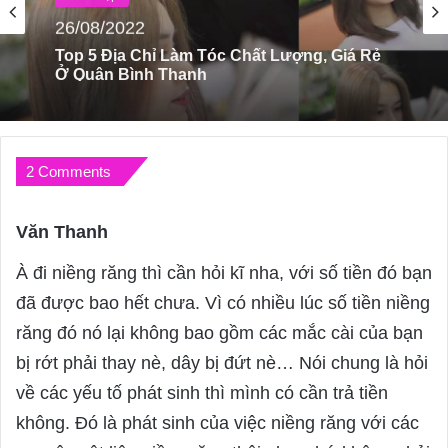
30/08/2022
Top 5 Tiệm Chăm Sóc Móng Và Thư Giãn
Chất Lượng Tại Hồ Chí Minh
2 Comments
Văn Thanh
s
a
À đi niềng răng thì cần hỏi kĩ nha, với số tiền đó bạn
y
đã được bao hết chưa. Vì có nhiều lúc số tiền niềng
s
răng đó nó lại không bao gồm các mắc cài của bạn
:
bị rớt phải thay nè, dây bị đứt nè… Nói chung là hỏi
về các yếu tố phát sinh thì mình có cần trả tiền
không. Đó là phát sinh của việc niềng răng với các