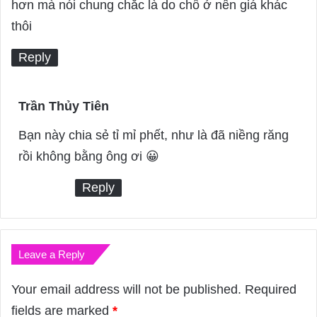
hơn mà nói chung chắc là do chỗ ở nên giá khác
thôi
Reply
Trần Thủy Tiên
s
a
Bạn này chia sẻ tỉ mỉ phết, như là đã niềng răng
y
rồi không bằng ông ơi 😀
s
Reply
:
Leave a Reply
Your email address will not be published.
Required
fields are marked
*