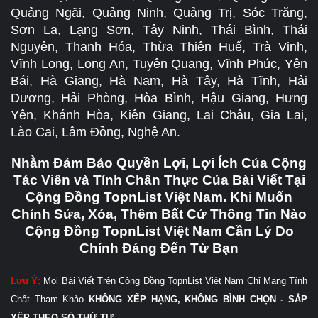
Quảng Ngãi, Quảng Ninh, Quảng Trị, Sóc Trăng,
Sơn La, Lạng Sơn, Tây Ninh, Thái Bình, Thái
Nguyên, Thanh Hóa, Thừa Thiên Huế, Trà Vinh,
Vĩnh Long, Long An, Tuyên Quang, Vĩnh Phúc, Yên
Bái, Hà Giang, Hà Nam, Hà Tây, Hà Tĩnh, Hải
Dương, Hải Phòng, Hòa Bình, Hậu Giang, Hưng
Yên, Khánh Hòa, Kiên Giang, Lai Châu, Gia Lai,
Lào Cai, Lâm Đồng, Nghệ An.
Nhằm Đảm Bảo Quyền Lợi, Lợi Ích Của Cộng
Tác Viên và Tính Chân Thực Của Bài Viết Tại
Cộng Đồng TopnList Việt Nam. Khi Muốn
Chỉnh Sửa, Xóa, Thêm Bất Cứ Thông Tin Nào
Cộng Đồng TopnList Việt Nam Cần Lý Do
Chính Đáng Đến Từ Bạn
Lưu Ý:
Mọi Bài Viết Trên Cộng Đồng TopnList Việt Nam Chỉ Mang Tính
Chất Tham Khảo
KHÔNG XẾP HẠNG, KHÔNG BÌNH CHỌN - SẮP
XẾP THEO SỐ THỨ TỰ.