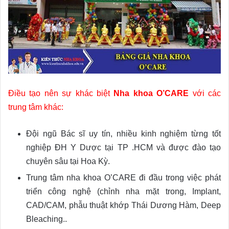
Điều tạo nên sự khác biệt
Nha khoa O’CARE
với các
trung tâm khác:
Đội ngũ Bác sĩ uy tín, nhiều kinh nghiệm từng tốt
nghiệp ĐH Y Dược tại TP .HCM và được đào tạo
chuyên sâu tại Hoa Kỳ.
Trung tâm nha khoa O’CARE đi đầu trong việc phát
triển công nghệ (chỉnh nha mặt trong, Implant,
CAD/CAM, phẫu thuật khớp Thái Dương Hàm, Deep
Bleaching..