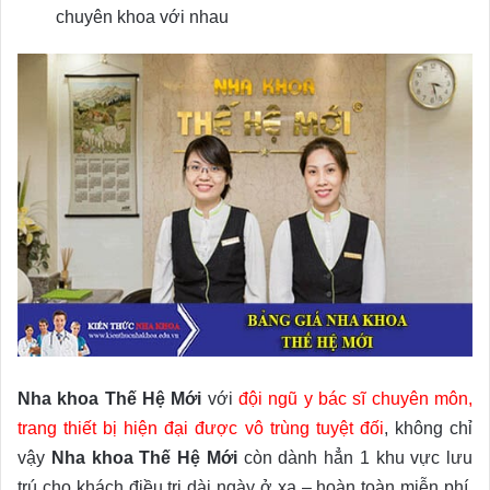
chuyên khoa với nhau
Nha khoa Thế Hệ Mới
với
đội ngũ y bác sĩ chuyên môn,
trang thiết bị hiện đại được vô trùng tuyệt đối
, không chỉ
vậy
Nha khoa Thế Hệ
Mới
còn dành hẳn 1 khu vực lưu
trú cho khách điều trị dài ngày ở xa – hoàn toàn miễn phí,