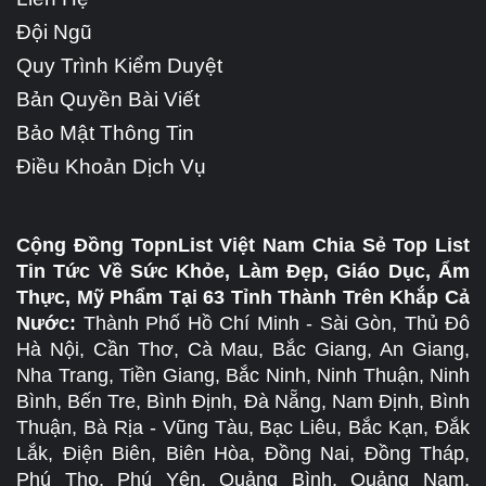
Đội Ngũ
Quy Trình Kiểm Duyệt
Bản Quyền Bài Viết
Bảo Mật Thông Tin
Điều Khoản Dịch Vụ
Cộng Đồng TopnList Việt Nam Chia Sẻ Top List
Tin Tức Về Sức Khỏe, Làm Đẹp, Giáo Dục, Ẩm
Thực, Mỹ Phẩm Tại 63 Tỉnh Thành Trên Khắp Cả
Nước:
Thành Phố Hồ Chí Minh - Sài Gòn, Thủ Đô
Hà Nội, Cần Thơ, Cà Mau, Bắc Giang, An Giang,
Nha Trang, Tiền Giang, Bắc Ninh, Ninh Thuận, Ninh
Bình, Bến Tre, Bình Định, Đà Nẵng, Nam Định, Bình
Thuận, Bà Rịa - Vũng Tàu, Bạc Liêu, Bắc Kạn, Đắk
Lắk, Điện Biên, Biên Hòa, Đồng Nai, Đồng Tháp,
Phú Thọ, Phú Yên, Quảng Bình, Quảng Nam,