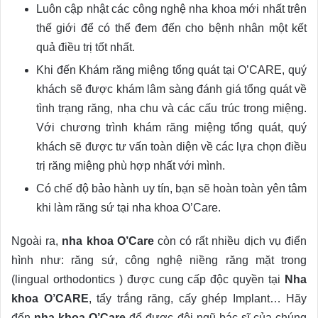
Luôn cập nhật các công nghệ nha khoa mới nhất trên
thế giới để có thể đem đến cho bệnh nhân một kết
quả điều trị tốt nhất.
Khi đến Khám răng miệng tổng quát tại O’CARE, quý
khách sẽ được khám lâm sàng đánh giá tổng quát về
tình trạng răng, nha chu và các cấu trúc trong miệng.
Với chương trình khám răng miệng tổng quát, quý
khách sẽ được tư vấn toàn diện về các lựa chọn điều
trị răng miệng phù hợp nhất với mình.
Có chế độ bảo hành uy tín, bạn sẽ hoàn toàn yên tâm
khi làm răng sứ tại nha khoa O’Care.
Ngoài ra,
nha khoa O’Care
còn có rất nhiều dịch vụ điển
hình như: răng sứ, công nghệ niềng răng mặt trong
(lingual orthodontics ) được cung cấp độc quyền tại
Nha
khoa O’CARE
, tẩy trắng răng, cấy ghép Implant… Hãy
đến
nha khoa O’Care
để được đội ngũ bác sĩ của chúng