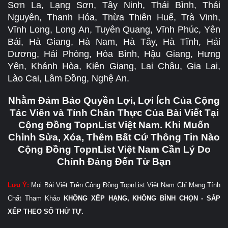
Sơn La, Lạng Sơn, Tây Ninh, Thái Bình, Thái
Nguyên, Thanh Hóa, Thừa Thiên Huế, Trà Vinh,
Vĩnh Long, Long An, Tuyên Quang, Vĩnh Phúc, Yên
Bái, Hà Giang, Hà Nam, Hà Tây, Hà Tĩnh, Hải
Dương, Hải Phòng, Hòa Bình, Hậu Giang, Hưng
Yên, Khánh Hòa, Kiên Giang, Lai Châu, Gia Lai,
Lào Cai, Lâm Đồng, Nghệ An.
Nhằm Đảm Bảo Quyền Lợi, Lợi Ích Của Cộng
Tác Viên và Tính Chân Thực Của Bài Viết Tại
Cộng Đồng TopnList Việt Nam. Khi Muốn
Chỉnh Sửa, Xóa, Thêm Bất Cứ Thông Tin Nào
Cộng Đồng TopnList Việt Nam Cần Lý Do
Chính Đáng Đến Từ Bạn
Lưu Ý:
Mọi Bài Viết Trên Cộng Đồng TopnList Việt Nam Chỉ Mang Tính
Chất Tham Khảo
KHÔNG XẾP HẠNG, KHÔNG BÌNH CHỌN - SẮP
XẾP THEO SỐ THỨ TỰ.