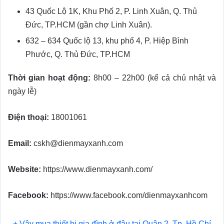
43 Quốc Lộ 1K, Khu Phố 2, P. Linh Xuân, Q. Thủ
Đức, TP.HCM (gần chợ Linh Xuân).
632 – 634 Quốc lộ 13, khu phố 4, P. Hiệp Bình
Phước, Q. Thủ Đức, TP.HCM
Thời gian hoạt động:
8h00 – 22h00 (kể cả chủ nhật và
ngày lễ)
Điện thoại:
18001061
Email:
cskh@dienmayxanh.com
Website:
https://www.dienmayxanh.com/
Facebook:
https://www.facebook.com/dienmayxanhcom
+ Vậy mua thiết bị gia đình ở đâu tại Quận 2, Tp. Hồ Chí