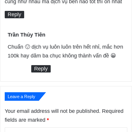
:
cũng như nhau mà dịch vụ bên nào tốt thì ổn nhất
Reply
Trần Thủy Tiên
s
a
Chuẩn 🙂 dịch vụ luôn luôn trên hết nhỉ, mắc hơn
y
100k hay dăm ba chục không thành vấn đề 😀
s
Reply
:
Leave a Reply
Your email address will not be published.
Required
fields are marked
*
C