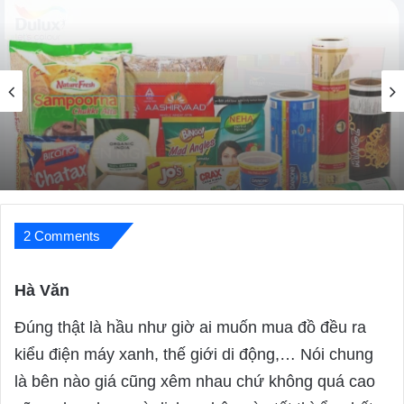
Dịch Vụ Tổng Hợp
01/09/2022
Tổng Hợp Kiến Thức Về Decal Bao Bì
2 Comments
Hà Văn
s
a
Đúng thật là hầu như giờ ai muốn mua đồ đều ra
y
kiểu điện máy xanh, thế giới di động,… Nói chung
s
là bên nào giá cũng xêm nhau chứ không quá cao