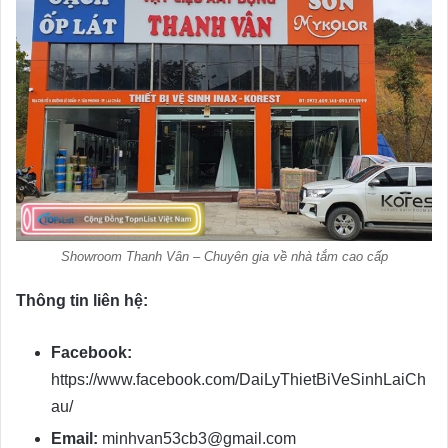
Showroom Thanh Vân – Chuyên gia về nhà tắm cao cấp
Thông tin liên hệ:
Facebook:
https://www.facebook.com/DaiLyThietBiVeSinhLaiCh
au/
Email:
minhvan53cb3@gmail.com