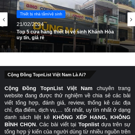
Thiết bị nhà tắm/vệ sinh
Thiết bị nhà tắm/vệ sinh
13/03/2024
21/02/2024
Top 5 cửa hàng thiết bị vệ sinh tại Hải
Phòng uy tín
Top 5 cửa hàng thiết bị vệ sinh Khánh Hòa
uy tín, giá rẻ
Cộng Đồng TopnList Việt Nam Là Ai?
Cộng Đồng TopnList Việt Nam
chuyên trang
website đang được thử nghiệm về chia sẻ các bài
viết tổng hợp, đánh giá, review, thống kê các địa
chỉ, địa điểm, dịch vụ,… tốt nhất, uy tín nhất ở dạng
danh sách liệt kê
KHÔNG XẾP HẠNG, KHÔNG
BÌNH CHỌN
. Các bài viết tại
Topnlist
dựa trên sự
tổng hợp ý kiến của người dùng từ nhiều nguồn trên