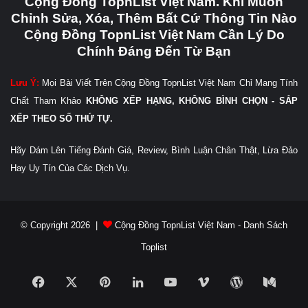
Cộng Đồng TopnList Việt Nam. Khi Muốn
Chỉnh Sửa, Xóa, Thêm Bất Cứ Thông Tin Nào
Cộng Đồng TopnList Việt Nam Cần Lý Do
Chính Đáng Đến Từ Bạn
Lưu Ý:
Mọi Bài Viết Trên Cộng Đồng TopnList Việt Nam Chỉ Mang Tính
Chất Tham Khảo
KHÔNG XẾP HẠNG, KHÔNG BÌNH CHỌN - SẮP
XẾP THEO SỐ THỨ TỰ.
Hãy Dám Lên Tiếng Đánh Giá, Review, Bình Luận Chân Thật, Lừa Đảo
Hay Uy Tín Của Các Dịch Vụ.
© Copyright 2026 |
Cộng Đồng TopnList Việt Nam - Danh Sách
Toplist
Facebook
X
Pinterest
LinkedIn
YouTube
Vimeo
WordPress
Medi