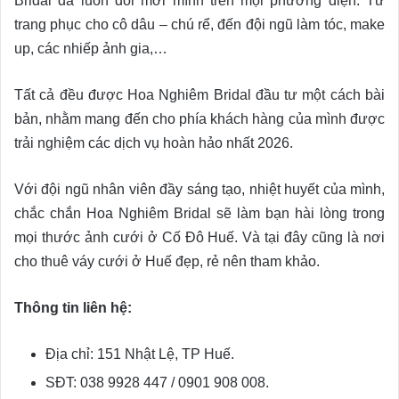
Bridal đã luôn đổi mới mình trên mọi phương diện. Từ
trang phục cho cô dâu – chú rể, đến đội ngũ làm tóc, make
up, các nhiếp ảnh gia,…
Tất cả đều được Hoa Nghiêm Bridal đầu tư một cách bài
bản, nhằm mang đến cho phía khách hàng của mình được
trải nghiệm các dịch vụ hoàn hảo nhất 2026.
Với đội ngũ nhân viên đầy sáng tạo, nhiệt huyết của mình,
chắc chắn Hoa Nghiêm Bridal sẽ làm bạn hài lòng trong
mọi thước ảnh cưới ở Cố Đô Huế. Và tại đây cũng là nơi
cho thuê váy cưới ở Huế đẹp, rẻ nên tham khảo.
Thông tin liên hệ:
Địa chỉ: 151 Nhật Lệ, TP Huế.
SĐT: 038 9928 447 / 0901 908 008.