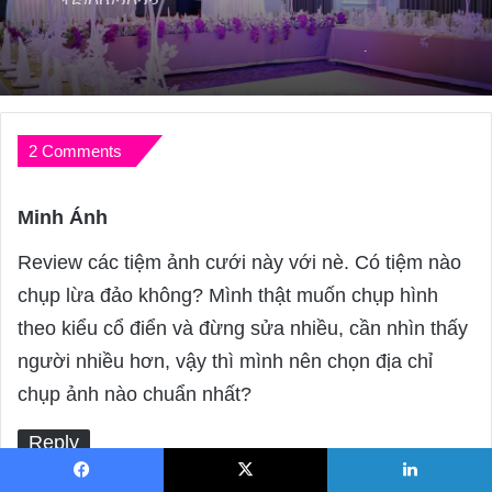
Top 10 Dịch Vụ Trang Trí Tiệc Cưới Ấm
Cúng, Giá Tốt Tại TP HCM
2 Comments
Minh Ánh
s
a
Review các tiệm ảnh cưới này với nè. Có tiệm nào
y
chụp lừa đảo không? Mình thật muốn chụp hình
s
theo kiểu cổ điển và đừng sửa nhiều, cần nhìn thấy
:
người nhiều hơn, vậy thì mình nên chọn địa chỉ
chụp ảnh nào chuẩn nhất?
Reply