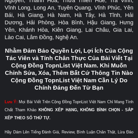
Nguyên, Thanh Hóa, Thừa Thiên Huế, Trà Vinh,
Vĩnh Long, Long An, Tuyên Quang, Vĩnh Phúc, Yên
Bái, Hà Giang, Hà Nam, Hà Tây, Hà Tĩnh, Hải
Dương, Hải Phòng, Hòa Bình, Hậu Giang, Hưng
Yên, Khánh Hòa, Kiên Giang, Lai Châu, Gia Lai,
Lào Cai, Lâm Đồng, Nghệ An.
Nhằm Đảm Bảo Quyền Lợi, Lợi Ích Của Cộng
Tác Viên và Tính Chân Thực Của Bài Viết Tại
Cộng Đồng TopnList Việt Nam. Khi Muốn
Chỉnh Sửa, Xóa, Thêm Bất Cứ Thông Tin Nào
Cộng Đồng TopnList Việt Nam Cần Lý Do
Chính Đáng Đến Từ Bạn
Lưu Ý:
Mọi Bài Viết Trên Cộng Đồng TopnList Việt Nam Chỉ Mang Tính
Chất Tham Khảo
KHÔNG XẾP HẠNG, KHÔNG BÌNH CHỌN - SẮP
XẾP THEO SỐ THỨ TỰ.
Hãy Dám Lên Tiếng Đánh Giá, Review, Bình Luận Chân Thật, Lừa Đảo