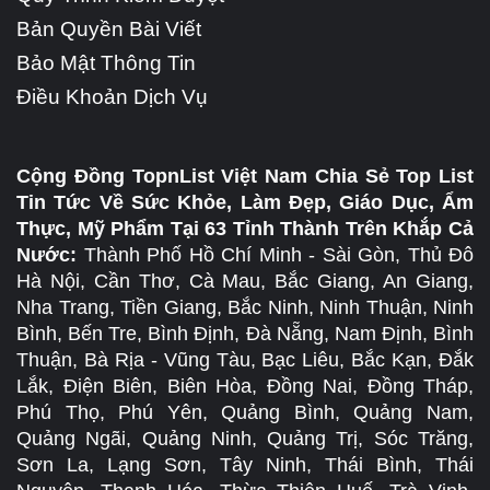
Bản Quyền Bài Viết
Bảo Mật Thông Tin
Điều Khoản Dịch Vụ
Cộng Đồng TopnList Việt Nam Chia Sẻ Top List
Tin Tức Về Sức Khỏe, Làm Đẹp, Giáo Dục, Ẩm
Thực, Mỹ Phẩm Tại 63 Tỉnh Thành Trên Khắp Cả
Nước:
Thành Phố Hồ Chí Minh - Sài Gòn, Thủ Đô
Hà Nội, Cần Thơ, Cà Mau, Bắc Giang, An Giang,
Nha Trang, Tiền Giang, Bắc Ninh, Ninh Thuận, Ninh
Bình, Bến Tre, Bình Định, Đà Nẵng, Nam Định, Bình
Thuận, Bà Rịa - Vũng Tàu, Bạc Liêu, Bắc Kạn, Đắk
Lắk, Điện Biên, Biên Hòa, Đồng Nai, Đồng Tháp,
Phú Thọ, Phú Yên, Quảng Bình, Quảng Nam,
Quảng Ngãi, Quảng Ninh, Quảng Trị, Sóc Trăng,
Sơn La, Lạng Sơn, Tây Ninh, Thái Bình, Thái