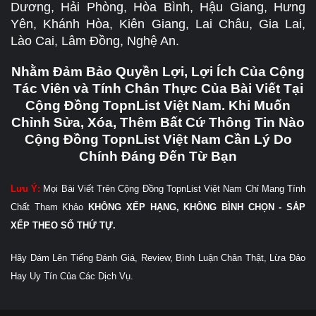
Dương, Hải Phòng, Hòa Bình, Hậu Giang, Hưng
Yên, Khánh Hòa, Kiên Giang, Lai Châu, Gia Lai,
Lào Cai, Lâm Đồng, Nghệ An.
Nhằm Đảm Bảo Quyền Lợi, Lợi Ích Của Cộng
Tác Viên và Tính Chân Thực Của Bài Viết Tại
Cộng Đồng TopnList Việt Nam. Khi Muốn
Chỉnh Sửa, Xóa, Thêm Bất Cứ Thông Tin Nào
Cộng Đồng TopnList Việt Nam Cần Lý Do
Chính Đáng Đến Từ Bạn
Lưu Ý:
Mọi Bài Viết Trên Cộng Đồng TopnList Việt Nam Chỉ Mang Tính
Chất Tham Khảo
KHÔNG XẾP HẠNG, KHÔNG BÌNH CHỌN - SẮP
XẾP THEO SỐ THỨ TỰ.
Hãy Dám Lên Tiếng Đánh Giá, Review, Bình Luận Chân Thật, Lừa Đảo
Hay Uy Tín Của Các Dịch Vụ.