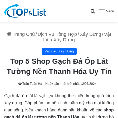
Search for
Menu
Trang Chủ
/
Dịch Vụ Tổng Hợp
/
Xây Dựng
/
Vật
Liệu Xây Dựng
Vật Liệu Xây Dựng
Top 5 Shop Gạch Đá Ốp Lát
Tường Nền Thanh Hóa Uy Tín
Trần Tuấn Hà
Ngày cập nhật mới nhất 12/07/2024
Gạch đá ốp lát là vật liệu không thể thiếu trong quá trình
xây dựng. Góp phần tạo nên tính thẩm mỹ cho mọi không
gian sống. Nếu khách hàng đang băn khoăn về các
shop
gạch đá ốp lát tường nền Thanh Hóa
uy tín thì đừng bỏ