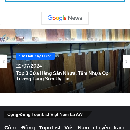
Vật Liệu Xây Dựng
22/07/2024
Vật Liệu Xây Dựng
21/02/2024
Top 3 Cửa Hàng Sàn Nhựa, Tấm Nhựa Ốp
Tường Lạng Sơn Uy Tín
Top 5 cửa hàng sàn gỗ, sàn nhựa tỉnh
Cộng Đồng TopnList Việt Nam Là Ai?
Khánh Hòa uy tín
Cộng Đồng TopnList Việt Nam
chuyên trang