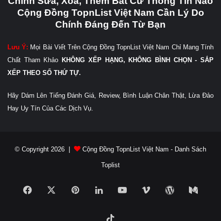
Chỉnh Sửa, Xóa, Thêm Bất Cứ Thông Tin Nào
Cộng Đồng TopnList Việt Nam Cần Lý Do
Chính Đáng Đến Từ Bạn
Lưu Ý:
Mọi Bài Viết Trên Cộng Đồng TopnList Việt Nam Chỉ Mang Tính
Chất Tham Khảo
KHÔNG XẾP HẠNG, KHÔNG BÌNH CHỌN - SẮP
XẾP THEO SỐ THỨ TỰ.
Hãy Dám Lên Tiếng Đánh Giá, Review, Bình Luận Chân Thật, Lừa Đảo
Hay Uy Tín Của Các Dịch Vụ.
© Copyright 2026 |
Cộng Đồng TopnList Việt Nam - Danh Sách
Toplist
Facebook
X
Pinterest
LinkedIn
YouTube
Vimeo
WordPress
Medi
TikTok