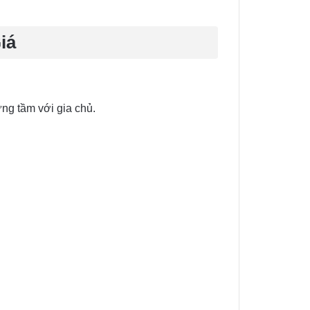
iá
ứng tầm với gia chủ.