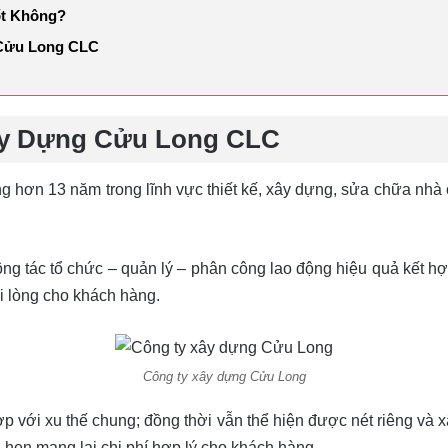
ốt Không?
 Cửu Long CLC
ây Dựng Cửu Long CLC
ơn 13 năm trong lĩnh vực thiết kế, xây dựng, sửa chữa nhà ở
g tác tổ chức – quản lý – phân công lao động hiệu quả kết hợp 
i lòng cho khách hàng.
Công ty xây dựng Cửu Long
ợp với xu thế chung; đồng thời vẫn thể hiện được nét riêng và x
ẹn mang lại chi phí hợp lý cho khách hàng.