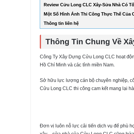
Review Cửu Long CLC Xây-Sửa Nhà Có T
Một Số Hình Ảnh Thi Công Thực Thế Của
Thông tin liên hệ
Thông Tin Chung Về X
Công Ty Xây Dựng Cửu Long CLC hoạt động h
Hồ Chí Minh và các tỉnh miền Nam.
Sở hữu lực lượng cán bộ chuyên nghiệp, côn
Cửu Long CLC thi công cam kết mang lại hà
Đơn vị luôn nỗ lực cải tiến dịch vụ để phù h
xây – sửa nhà của Cửu Long CLC cũng hứa h