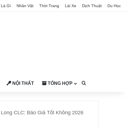
Là Gì
Nhân Vật
Thời Trang
Lái Xe
Dịch Thuật
Du Học
NỘI THẤT
TỔNG HỢP
Search for
Long CLC: Báo Giá Tốt Không 2026