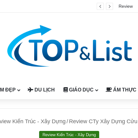
Review
 khám Đông y và phục hồi cơ xương khớp
M ĐẸP
DU LỊCH
GIÁO DỤC
ẨM THỰC
view Kiến Trúc - Xây Dựng
/
Review CTy Xây Dựng Cửu 
Review Kiến Trúc - Xây Dựng