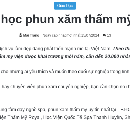
Giáo Dục
 học phun xăm thẩm m
Mai Trang
Ngày cập nhật mới nhất 15/07/2024
13
ch vụ làm đẹp đang phát triển mạnh mẽ tại Việt Nam.
Theo th
hẩm mỹ viện được khai trương mỗi năm, cần đến 20.000 nhâ
cho những ai yêu thích và muốn theo đuổi sự nghiệp trong lĩnh
spa hay chuyên viên phun xăm chuyên nghiệp, bạn cần chọn nơi h
 trung tâm dạy nghề spa, phun xăm thẩm mỹ uy tín nhất tại TP.
iện Thẩm Mỹ Royal, Học Viện Quốc Tế Spa Thanh Huyền, S