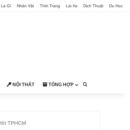
Là Gì
Nhân Vật
Thời Trang
Lái Xe
Dịch Thuật
Du Học
NỘI THẤT
TỔNG HỢP
Search for
 tín TPHCM