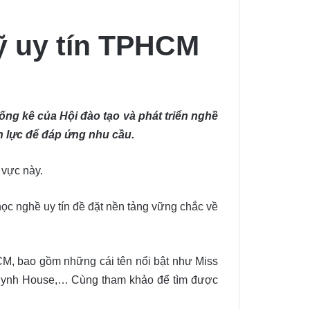
ỹ uy tín TPHCM
ống kê của Hội đào tạo và phát triển nghề
n lực để đáp ứng nhu cầu.
 vực này.
ọc nghề uy tín đề đặt nền tảng vững chắc về
HCM, bao gồm những cái tên nổi bật như Miss
hynh House,… Cùng tham khảo để tìm được