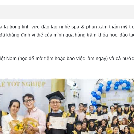
xa lạ trong lĩnh vực đào tạo nghề spa & phun xăm thẩm mỹ 
ã khẳng định vị thế của mình qua hàng trăm khóa học, đào tạ
ệt Nam (học để mở tiệm hoặc bao việc làm ngay) và cả nướ