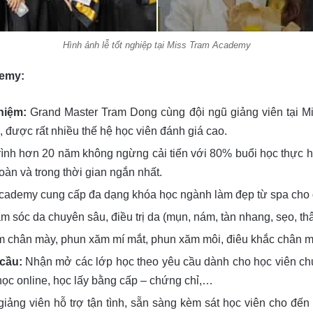
Hình ảnh lễ tốt nghiệp tại Miss Tram Academy
demy:
hiệm:
Grand Master Tram Dong cùng đội ngũ giảng viên tại M
 được rất nhiều thế hệ học viên đánh giá cao.
rình hơn 20 năm không ngừng cải tiến với 80% buổi học thực h
oàn và trong thời gian ngắn nhất.
cademy cung cấp đa dạng khóa học ngành làm đẹp từ spa cho
 sóc da chuyên sâu, điều trị da (mụn, nám, tàn nhang, sẹo, th
 chân mày, phun xăm mí mắt, phun xăm môi, điêu khắc chân m
cầu:
Nhận mở các lớp học theo yêu cầu dành cho học viên chuẩ
ọc online, học lấy bằng cấp – chứng chỉ,…
iảng viên hỗ trợ tận tình, sẵn sàng kèm sát học viên cho đế