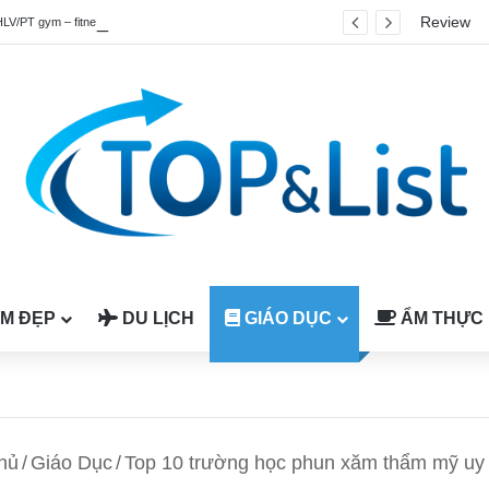
Review
HLV/PT gym – fitness quốc tế được công nhận tại Việt Nam
M ĐẸP
DU LỊCH
GIÁO DỤC
ẨM THỰC
hủ
/
Giáo Dục
/
Top 10 trường học phun xăm thẩm mỹ uy