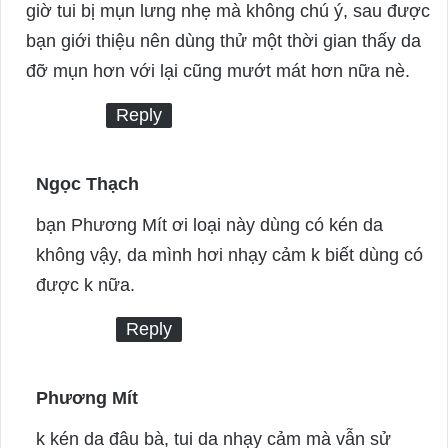
y
giờ tui bị mụn lưng nhẹ mà không chú ý, sau được
s
bạn giới thiệu nên dùng thử một thời gian thấy da
:
đỡ mụn hơn với lại cũng mướt mát hơn nữa nè.
Reply
Ngọc Thạch
s
a
bạn Phương Mít ơi loại này dùng có kén da
y
không vậy, da mình hơi nhạy cảm k biết dùng có
s
được k nữa.
:
Reply
Phương Mít
s
a
k kén da đâu bà, tui da nhạy cảm mà vẫn sử