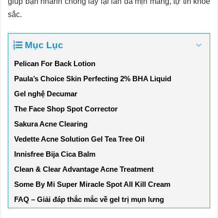
giúp bạn nhanh chóng lấy lại làn da mịn màng, tự tin khoe
sắc.
Mục Lục
Pelican For Back Lotion
Paula’s Choice Skin Perfecting 2% BHA Liquid
Gel nghệ Decumar
The Face Shop Spot Corrector
Sakura Acne Clearing
Vedette Acne Solution Gel Tea Tree Oil
Innisfree Bija Cica Balm
Clean & Clear Advantage Acne Treatment
Some By Mi Super Miracle Spot All Kill Cream
FAQ – Giải đáp thắc mắc về gel trị mụn lưng