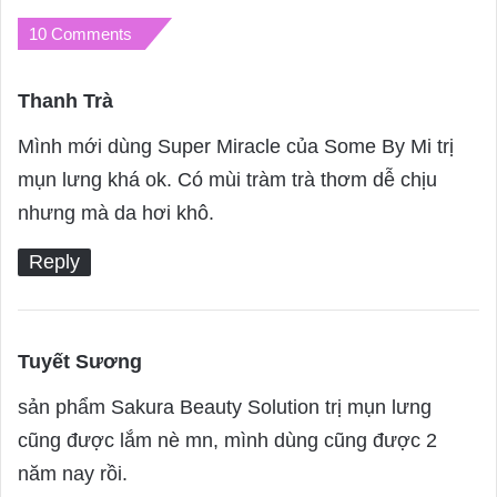
10 Comments
Thanh Trà
s
a
Mình mới dùng Super Miracle của Some By Mi trị
y
mụn lưng khá ok. Có mùi tràm trà thơm dễ chịu
s
nhưng mà da hơi khô.
:
Reply
Tuyết Sương
s
a
sản phẩm Sakura Beauty Solution trị mụn lưng
y
cũng được lắm nè mn, mình dùng cũng được 2
s
năm nay rồi.