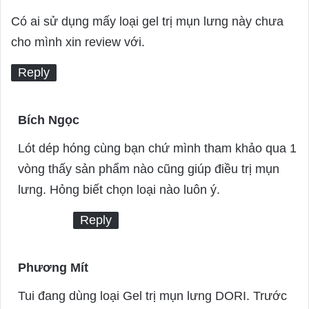
a
Có ai sử dụng mấy loại gel trị mụn lưng này chưa
y
cho mình xin review với.
s
Reply
:
Bích Ngọc
s
a
Lót dép hóng cùng bạn chứ mình tham khảo qua 1
y
vòng thấy sản phẩm nào cũng giúp điều trị mụn
s
lưng. Hỏng biết chọn loại nào luôn ý.
:
Reply
Phương Mít
s
a
Tui đang dùng loại Gel trị mụn lưng DORI. Trước