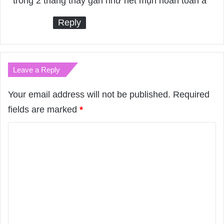
trong 2 tháng thấy gần như hết mụn hoàn toàn á
:
Reply
Leave a Reply
Your email address will not be published.
Required
fields are marked
*
C
o
m
m
e
n
t