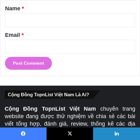
*
Name
*
Email
*
Cộng Đồng TopnList Việt Nam Là Ai?
Cộng Đồng TopnList Việt Nam
chuyên trang
website đang được thử nghiệm về chia sẻ các bài
viết tổng hợp, đánh giá, review, thống kê các địa
chỉ, địa điểm, dịch vụ,… tốt nhất, uy tín nhất ở dạng
danh sách liệt kê
KHÔNG XẾP HẠNG, KHÔNG