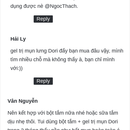
y
dụng được nè @NgocThach.
s
Reply
:
Hải Ly
s
a
gel trị mụn lưng Dori đấy bạn mua đâu vậy, mình
y
tìm nhiều chỗ mà không thấy à, bạn chỉ mình
s
với:))
:
Reply
Vân Nguyễn
s
a
Nên kết hợp với bột tắm nữa nhé hoặc sữa tắm
y
dịu nhẹ thôi. Tui dùng bột tắm + gel trị mụn Dori
s