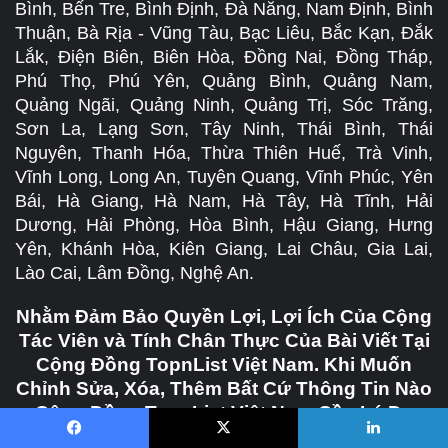
Bình, Bến Tre, Bình Định, Đà Nẵng, Nam Định, Bình
Thuận, Bà Rịa - Vũng Tàu, Bạc Liêu, Bắc Kạn, Đắk
Lắk, Điện Biên, Biên Hòa, Đồng Nai, Đồng Tháp,
Phú Thọ, Phú Yên, Quảng Bình, Quảng Nam,
Quảng Ngãi, Quảng Ninh, Quảng Trị, Sóc Trăng,
Sơn La, Lạng Sơn, Tây Ninh, Thái Bình, Thái
Nguyên, Thanh Hóa, Thừa Thiên Huế, Trà Vinh,
Vĩnh Long, Long An, Tuyên Quang, Vĩnh Phúc, Yên
Bái, Hà Giang, Hà Nam, Hà Tây, Hà Tĩnh, Hải
Dương, Hải Phòng, Hòa Bình, Hậu Giang, Hưng
Yên, Khánh Hòa, Kiên Giang, Lai Châu, Gia Lai,
Lào Cai, Lâm Đồng, Nghệ An.
Nhằm Đảm Bảo Quyền Lợi, Lợi Ích Của Cộng
Tác Viên và Tính Chân Thực Của Bài Viết Tại
Cộng Đồng TopnList Việt Nam. Khi Muốn
Chỉnh Sửa, Xóa, Thêm Bất Cứ Thông Tin Nào
Cộng Đồng TopnList Việt Nam Cần Lý Do
Chính Đáng Đến Từ Bạn