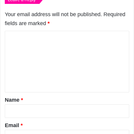
Your email address will not be published.
Required
fields are marked
*
C
o
m
m
e
n
t
*
Name
*
Email
*