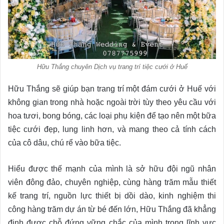
Hữu Thắng chuyên Dịch vụ trang trí tiệc cưới ở Huế
Hữu Thắng sẽ giúp bạn trang trí một đám cưới ở Huế với
không gian trong nhà hoặc ngoài trời tùy theo yêu cầu với
hoa tươi, bong bóng, các loại phụ kiện để tạo nên một bữa
tiệc cưới đẹp, lung linh hơn, và mang theo cả tính cách
của cô dâu, chú rể vào bữa tiệc.
Hiểu được thế mạnh của mình là sở hữu đội ngũ nhân
viên đông đảo, chuyên nghiệp, cùng hàng trăm mẫu thiết
kế trang trí, nguồn lực thiết bị dồi dào, kinh nghiệm thi
công hàng trăm dự án từ bé đến lớn, Hữu Thắng đã khẳng
định được chỗ đứng vững chắc của mình trong lĩnh vực