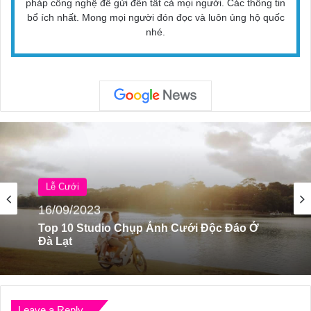
pháp công nghệ để gửi đến tất cả mọi người. Các thông tin
bổ ích nhất. Mong mọi người đón đọc và luôn ủng hộ quốc
nhé.
Lễ Cưới
16/09/2023
Top 10 Dịch Vụ Thiết Kế In Ấn Thiệp Cưới
Sang Trọng Đẳng Cấp Ở Hà Nội
Leave a Reply