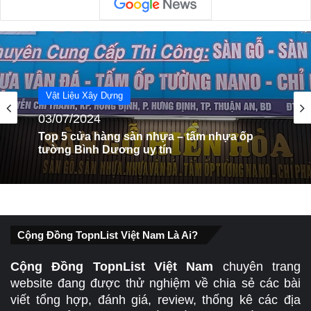
Vật Liệu Xây Dựng
Vật Liệu Xây Dựng
03/07/2024
31/03/2024
Top 5 cửa hàng sàn nhựa – tấm nhựa ốp
tường Bình Dương uy tín
Top 5 cửa hàng gạch đá ốp lát tường nền
Quảng Nam uy tín
Cộng Đồng TopnList Việt Nam Là Ai?
Cộng Đồng TopnList Việt Nam
chuyên trang
website đang được thử nghiệm về chia sẻ các bài
viết tổng hợp, đánh giá, review, thống kê các địa