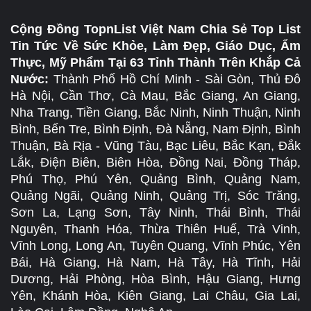
Cộng Đồng TopnList Việt Nam Chia Sẻ Top List
Tin Tức Về Sức Khỏe, Làm Đẹp, Giáo Dục, Ẩm
Thực, Mỹ Phẩm Tại 63 Tỉnh Thành Trên Khắp Cả
Nước:
Thành Phố Hồ Chí Minh - Sài Gòn, Thủ Đô
Hà Nội, Cần Thơ, Cà Mau, Bắc Giang, An Giang,
Nha Trang, Tiền Giang, Bắc Ninh, Ninh Thuận, Ninh
Bình, Bến Tre, Bình Định, Đà Nẵng, Nam Định, Bình
Thuận, Bà Rịa - Vũng Tàu, Bạc Liêu, Bắc Kạn, Đắk
Lắk, Điện Biên, Biên Hòa, Đồng Nai, Đồng Tháp,
Phú Thọ, Phú Yên, Quảng Bình, Quảng Nam,
Quảng Ngãi, Quảng Ninh, Quảng Trị, Sóc Trăng,
Sơn La, Lạng Sơn, Tây Ninh, Thái Bình, Thái
Nguyên, Thanh Hóa, Thừa Thiên Huế, Trà Vinh,
Vĩnh Long, Long An, Tuyên Quang, Vĩnh Phúc, Yên
Bái, Hà Giang, Hà Nam, Hà Tây, Hà Tĩnh, Hải
Dương, Hải Phòng, Hòa Bình, Hậu Giang, Hưng
Yên, Khánh Hòa, Kiên Giang, Lai Châu, Gia Lai,