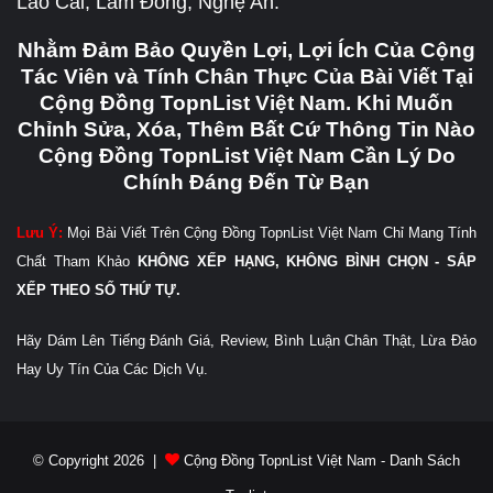
Lào Cai, Lâm Đồng, Nghệ An.
Nhằm Đảm Bảo Quyền Lợi, Lợi Ích Của Cộng
Tác Viên và Tính Chân Thực Của Bài Viết Tại
Cộng Đồng TopnList Việt Nam. Khi Muốn
Chỉnh Sửa, Xóa, Thêm Bất Cứ Thông Tin Nào
Cộng Đồng TopnList Việt Nam Cần Lý Do
Chính Đáng Đến Từ Bạn
Lưu Ý:
Mọi Bài Viết Trên Cộng Đồng TopnList Việt Nam Chỉ Mang Tính
Chất Tham Khảo
KHÔNG XẾP HẠNG, KHÔNG BÌNH CHỌN - SẮP
XẾP THEO SỐ THỨ TỰ.
Hãy Dám Lên Tiếng Đánh Giá, Review, Bình Luận Chân Thật, Lừa Đảo
Hay Uy Tín Của Các Dịch Vụ.
© Copyright 2026 |
Cộng Đồng TopnList Việt Nam - Danh Sách