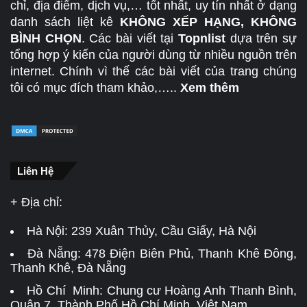
chỉ, địa điểm, dịch vụ,… tốt nhất, uy tín nhất ở dạng
danh sách liệt kê
KHÔNG XẾP HẠNG, KHÔNG
BÌNH CHỌN
. Các bài viết tại
Topnlist
dựa trên sự
tổng hợp ý kiến của người dùng từ nhiều nguồn trên
internet. Chính vì thế các bài viết của trang chúng
tôi có mục đích tham khảo,…..
Xem thêm
Liên Hệ
+ Địa chỉ:
Hà Nội:
239 Xuân Thủy, Cầu Giấy, Hà Nội
Đà Nẵng:
478 Điện Biên Phủ, Thanh Khê Đông,
Thanh Khê, Đà Nẵng
Hồ Chí Minh: Chung cư Hoàng Anh Thanh Bình,
Quận 7, Thành Phố Hồ Chí Minh, Việt Nam