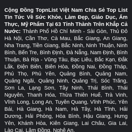
Cộng Đồng TopnList Việt Nam Chia Sẻ Top List
Tin Tức Về Sức Khỏe, Làm Đẹp, Giáo Dục, Ẩm
Thực, Mỹ Phẩm Tại 63 Tỉnh Thành Trên Khắp Cả
Nước:
Thành Phố Hồ Chí Minh - Sài Gòn, Thủ Đô
Hà Nội, Cần Thơ, Cà Mau, Bắc Giang, An Giang,
Nha Trang, Tiền Giang, Bắc Ninh, Ninh Thuận, Ninh
Bình, Bến Tre, Bình Định, Đà Nẵng, Nam Định, Bình
Thuận, Bà Rịa - Vũng Tàu, Bạc Liêu, Bắc Kạn, Đắk
Lắk, Điện Biên, Biên Hòa, Đồng Nai, Đồng Tháp,
Phú Thọ, Phú Yên, Quảng Bình, Quảng Nam,
Quảng Ngãi, Quảng Ninh, Quảng Trị, Sóc Trăng,
Sơn La, Lạng Sơn, Tây Ninh, Thái Bình, Thái
Nguyên, Thanh Hóa, Thừa Thiên Huế, Trà Vinh,
Vĩnh Long, Long An, Tuyên Quang, Vĩnh Phúc, Yên
Bái, Hà Giang, Hà Nam, Hà Tây, Hà Tĩnh, Hải
Dương, Hải Phòng, Hòa Bình, Hậu Giang, Hưng
Yên, Khánh Hòa, Kiên Giang, Lai Châu, Gia Lai,
Lào Cai, Lâm Đồng, Nghệ An.