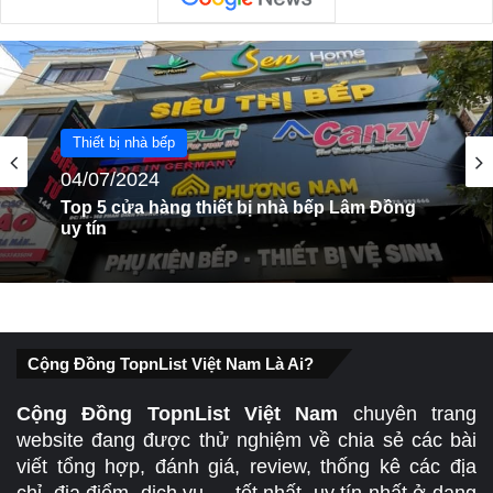
Thiết bị nhà bếp
Thiết bị nhà bếp
01/07/2024
04/07/2024
Top 5 Cửa Hàng Thiết Bị Nhà Bếp Ở Hậu
Giang Uy Tín
Top 5 cửa hàng thiết bị nhà bếp Lâm Đồng
uy tín
Cộng Đồng TopnList Việt Nam Là Ai?
Cộng Đồng TopnList Việt Nam
chuyên trang
website đang được thử nghiệm về chia sẻ các bài
viết tổng hợp, đánh giá, review, thống kê các địa
chỉ, địa điểm, dịch vụ,… tốt nhất, uy tín nhất ở dạng