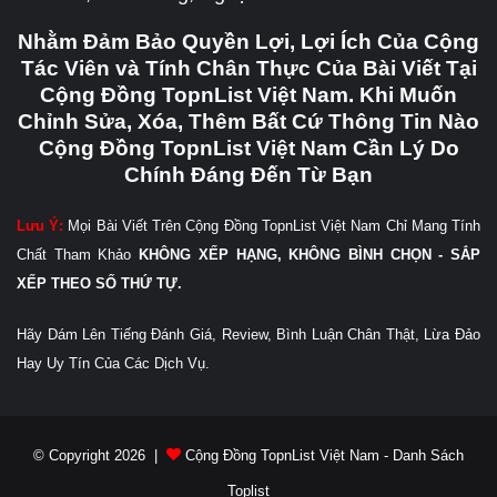
Nhằm Đảm Bảo Quyền Lợi, Lợi Ích Của Cộng
Tác Viên và Tính Chân Thực Của Bài Viết Tại
Cộng Đồng TopnList Việt Nam. Khi Muốn
Chỉnh Sửa, Xóa, Thêm Bất Cứ Thông Tin Nào
Cộng Đồng TopnList Việt Nam Cần Lý Do
Chính Đáng Đến Từ Bạn
Lưu Ý:
Mọi Bài Viết Trên Cộng Đồng TopnList Việt Nam Chỉ Mang Tính
Chất Tham Khảo
KHÔNG XẾP HẠNG, KHÔNG BÌNH CHỌN - SẮP
XẾP THEO SỐ THỨ TỰ.
Hãy Dám Lên Tiếng Đánh Giá, Review, Bình Luận Chân Thật, Lừa Đảo
Hay Uy Tín Của Các Dịch Vụ.
© Copyright 2026 |
Cộng Đồng TopnList Việt Nam - Danh Sách
Toplist