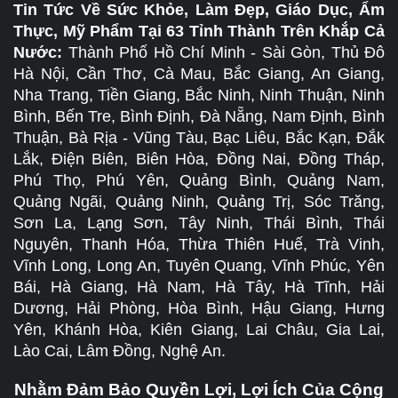
Tin Tức Về Sức Khỏe, Làm Đẹp, Giáo Dục, Ẩm
Thực, Mỹ Phẩm Tại 63 Tỉnh Thành Trên Khắp Cả
Nước:
Thành Phố Hồ Chí Minh - Sài Gòn, Thủ Đô
Hà Nội, Cần Thơ, Cà Mau, Bắc Giang, An Giang,
Nha Trang, Tiền Giang, Bắc Ninh, Ninh Thuận, Ninh
Bình, Bến Tre, Bình Định, Đà Nẵng, Nam Định, Bình
Thuận, Bà Rịa - Vũng Tàu, Bạc Liêu, Bắc Kạn, Đắk
Lắk, Điện Biên, Biên Hòa, Đồng Nai, Đồng Tháp,
Phú Thọ, Phú Yên, Quảng Bình, Quảng Nam,
Quảng Ngãi, Quảng Ninh, Quảng Trị, Sóc Trăng,
Sơn La, Lạng Sơn, Tây Ninh, Thái Bình, Thái
Nguyên, Thanh Hóa, Thừa Thiên Huế, Trà Vinh,
Vĩnh Long, Long An, Tuyên Quang, Vĩnh Phúc, Yên
Bái, Hà Giang, Hà Nam, Hà Tây, Hà Tĩnh, Hải
Dương, Hải Phòng, Hòa Bình, Hậu Giang, Hưng
Yên, Khánh Hòa, Kiên Giang, Lai Châu, Gia Lai,
Lào Cai, Lâm Đồng, Nghệ An.
Nhằm Đảm Bảo Quyền Lợi, Lợi Ích Của Cộng