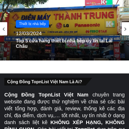
Thiết bị nhà bếp
20/07/2024
Thiết bị nhà bếp
12/03/2024
Top 5 Cửa Hàng Thiết Bị Nhà Bếp Ở Đồng
Nai Uy Tín
Top 5 cửa hàng thiết bị nhà bếp uy tín tại Lai
Cộng Đồng TopnList Việt Nam Là Ai?
Châu
Cộng Đồng TopnList Việt Nam
chuyên trang
website đang được thử nghiệm về chia sẻ các bài
viết tổng hợp, đánh giá, review, thống kê các địa
chỉ, địa điểm, dịch vụ,… tốt nhất, uy tín nhất ở dạng
danh sách liệt kê
KHÔNG XẾP HẠNG, KHÔNG