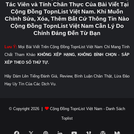
Tác Viên và Tính Chân Thực Của Bài Viết Tại
Cộng Đồng TopnList Việt Nam. Khi Muốn
Chỉnh Sửa, Xóa, Thêm Bất Cứ Thông Tin Nào
Cộng Đồng TopnList Việt Nam Cần Lý Do
Chính Đáng Đến Từ Bạn
Lưu Ý:
Mọi Bài Viết Trên Cộng Đồng TopnList Việt Nam Chỉ Mang Tính
Chất Tham Khảo
KHÔNG XẾP HẠNG, KHÔNG BÌNH CHỌN - SẮP
XẾP THEO SỐ THỨ TỰ.
Hãy Dám Lên Tiếng Đánh Giá, Review, Bình Luận Chân Thật, Lừa Đảo
Hay Uy Tín Của Các Dịch Vụ.
© Copyright 2026 |
Cộng Đồng TopnList Việt Nam - Danh Sách
Toplist
Facebook
X
Pinterest
LinkedIn
YouTube
Vimeo
WordPress
Medi