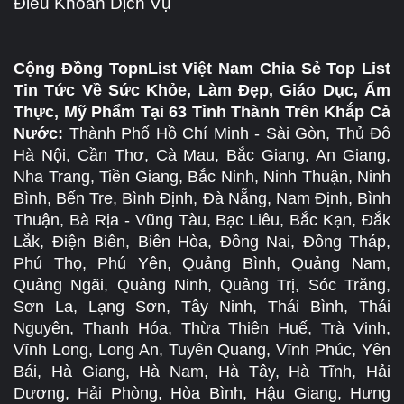
Điều Khoản Dịch Vụ
Cộng Đồng TopnList Việt Nam Chia Sẻ Top List
Tin Tức Về Sức Khỏe, Làm Đẹp, Giáo Dục, Ẩm
Thực, Mỹ Phẩm Tại 63 Tỉnh Thành Trên Khắp Cả
Nước:
Thành Phố Hồ Chí Minh - Sài Gòn, Thủ Đô
Hà Nội, Cần Thơ, Cà Mau, Bắc Giang, An Giang,
Nha Trang, Tiền Giang, Bắc Ninh, Ninh Thuận, Ninh
Bình, Bến Tre, Bình Định, Đà Nẵng, Nam Định, Bình
Thuận, Bà Rịa - Vũng Tàu, Bạc Liêu, Bắc Kạn, Đắk
Lắk, Điện Biên, Biên Hòa, Đồng Nai, Đồng Tháp,
Phú Thọ, Phú Yên, Quảng Bình, Quảng Nam,
Quảng Ngãi, Quảng Ninh, Quảng Trị, Sóc Trăng,
Sơn La, Lạng Sơn, Tây Ninh, Thái Bình, Thái
Nguyên, Thanh Hóa, Thừa Thiên Huế, Trà Vinh,
Vĩnh Long, Long An, Tuyên Quang, Vĩnh Phúc, Yên
Bái, Hà Giang, Hà Nam, Hà Tây, Hà Tĩnh, Hải
Dương, Hải Phòng, Hòa Bình, Hậu Giang, Hưng