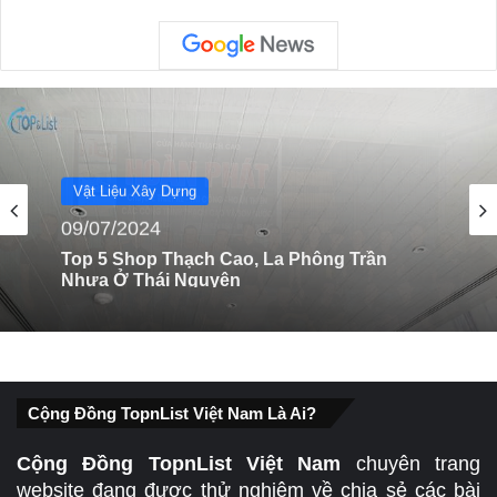
Vật Liệu Xây Dựng
29/01/2024
Vật Liệu Xây Dựng
Top 5 cửa hàng tấm thạch cao, la phông
09/07/2024
trần nhựa Lâm Đồng uy tín
Top 5 Shop Thạch Cao, La Phông Trần
Cộng Đồng TopnList Việt Nam Là Ai?
Nhựa Ở Thái Nguyên
Cộng Đồng TopnList Việt Nam
chuyên trang
website đang được thử nghiệm về chia sẻ các bài