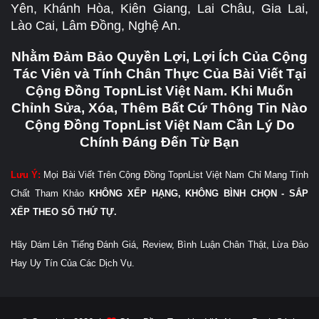
Yên, Khánh Hòa, Kiên Giang, Lai Châu, Gia Lai,
Lào Cai, Lâm Đồng, Nghệ An.
Nhằm Đảm Bảo Quyền Lợi, Lợi Ích Của Cộng
Tác Viên và Tính Chân Thực Của Bài Viết Tại
Cộng Đồng TopnList Việt Nam. Khi Muốn
Chỉnh Sửa, Xóa, Thêm Bất Cứ Thông Tin Nào
Cộng Đồng TopnList Việt Nam Cần Lý Do
Chính Đáng Đến Từ Bạn
Lưu Ý:
Mọi Bài Viết Trên Cộng Đồng TopnList Việt Nam Chỉ Mang Tính
Chất Tham Khảo
KHÔNG XẾP HẠNG, KHÔNG BÌNH CHỌN - SẮP
XẾP THEO SỐ THỨ TỰ.
Hãy Dám Lên Tiếng Đánh Giá, Review, Bình Luận Chân Thật, Lừa Đảo
Hay Uy Tín Của Các Dịch Vụ.