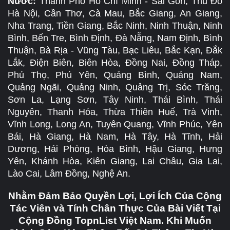
Nước:
Thành Phố Hồ Chí Minh - Sài Gòn, Thủ Đô
Hà Nội, Cần Thơ, Cà Mau, Bắc Giang, An Giang,
Nha Trang, Tiền Giang, Bắc Ninh, Ninh Thuận, Ninh
Bình, Bến Tre, Bình Định, Đà Nẵng, Nam Định, Bình
Thuận, Bà Rịa - Vũng Tàu, Bạc Liêu, Bắc Kạn, Đắk
Lắk, Điện Biên, Biên Hòa, Đồng Nai, Đồng Tháp,
Phú Thọ, Phú Yên, Quảng Bình, Quảng Nam,
Quảng Ngãi, Quảng Ninh, Quảng Trị, Sóc Trăng,
Sơn La, Lạng Sơn, Tây Ninh, Thái Bình, Thái
Nguyên, Thanh Hóa, Thừa Thiên Huế, Trà Vinh,
Vĩnh Long, Long An, Tuyên Quang, Vĩnh Phúc, Yên
Bái, Hà Giang, Hà Nam, Hà Tây, Hà Tĩnh, Hải
Dương, Hải Phòng, Hòa Bình, Hậu Giang, Hưng
Yên, Khánh Hòa, Kiên Giang, Lai Châu, Gia Lai,
Lào Cai, Lâm Đồng, Nghệ An.
Nhằm Đảm Bảo Quyền Lợi, Lợi Ích Của Cộng
Tác Viên và Tính Chân Thực Của Bài Viết Tại
Cộng Đồng TopnList Việt Nam. Khi Muốn