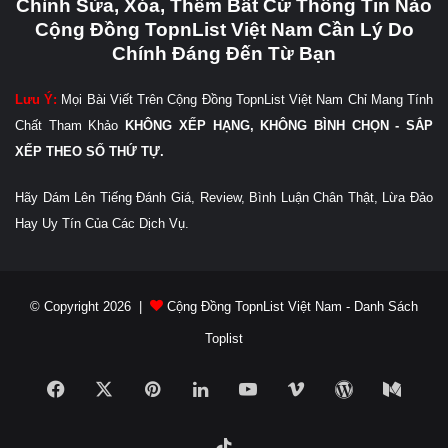
Chỉnh Sửa, Xóa, Thêm Bất Cứ Thông Tin Nào
Cộng Đồng TopnList Việt Nam Cần Lý Do
Chính Đáng Đến Từ Bạn
Lưu Ý:
Mọi Bài Viết Trên Cộng Đồng TopnList Việt Nam Chỉ Mang Tính
Chất Tham Khảo
KHÔNG XẾP HẠNG, KHÔNG BÌNH CHỌN - SẮP
XẾP THEO SỐ THỨ TỰ.
Hãy Dám Lên Tiếng Đánh Giá, Review, Bình Luận Chân Thật, Lừa Đảo
Hay Uy Tín Của Các Dịch Vụ.
© Copyright 2026 |
Cộng Đồng TopnList Việt Nam - Danh Sách
Toplist
Facebook
X
Pinterest
LinkedIn
YouTube
Vimeo
WordPress
Medi
TikTok