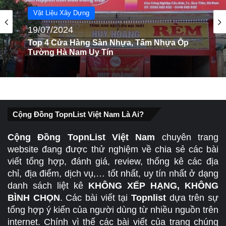
Vật Liệu Xây Dựng
Vật Liệu Xây Dựng
03/07/2024
19/07/2024
Top 10 cửa hàng gạch đá ốp lát tường nền
uy tín tại HCM
Top 4 Cửa Hàng Sàn Nhựa, Tấm Nhựa Ốp
Tường Hà Nam Uy Tín
Cộng Đồng TopnList Việt Nam Là Ai?
Cộng Đồng TopnList Việt Nam
chuyên trang
website đang được thử nghiệm về chia sẻ các bài
viết tổng hợp, đánh giá, review, thống kê các địa
chỉ, địa điểm, dịch vụ,… tốt nhất, uy tín nhất ở dạng
danh sách liệt kê
KHÔNG XẾP HẠNG, KHÔNG
BÌNH CHỌN
. Các bài viết tại
Topnlist
dựa trên sự
tổng hợp ý kiến của người dùng từ nhiều nguồn trên
internet. Chính vì thế các bài viết của trang chúng