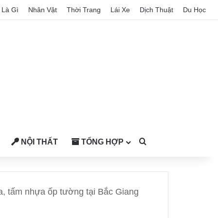
Là Gì
Nhân Vật
Thời Trang
Lái Xe
Dịch Thuật
Du Học
NỘI THẤT
TỔNG HỢP
Search for
, tấm nhựa ốp tường tại Bắc Giang