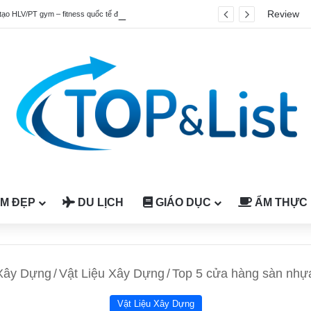
Review
tạo HLV/PT gym – fitness quốc tế được công nhận tại Việt Nam
M ĐẸP
DU LỊCH
GIÁO DỤC
ẨM THỰC
Xây Dựng
/
Vật Liệu Xây Dựng
/
Top 5 cửa hàng sàn nhựa
Vật Liệu Xây Dựng