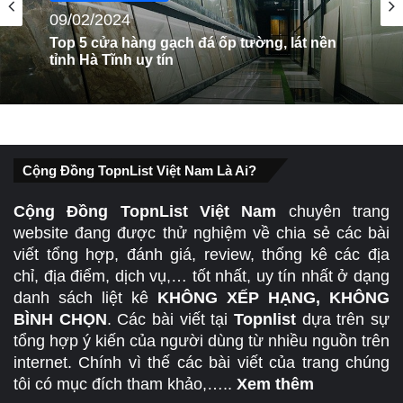
09/02/2024
Vật Liệu Xây Dựng
13/03/2024
Top 5 cửa hàng gạch đá ốp tường, lát nền
tỉnh Hà Tĩnh uy tín
Top 4 cửa hàng sàn gỗ, sàn nhựa ở Cà Mau
Cộng Đồng TopnList Việt Nam Là Ai?
uy tín
Cộng Đồng TopnList Việt Nam
chuyên trang
website đang được thử nghiệm về chia sẻ các bài
viết tổng hợp, đánh giá, review, thống kê các địa
chỉ, địa điểm, dịch vụ,… tốt nhất, uy tín nhất ở dạng
danh sách liệt kê
KHÔNG XẾP HẠNG, KHÔNG
BÌNH CHỌN
. Các bài viết tại
Topnlist
dựa trên sự
tổng hợp ý kiến của người dùng từ nhiều nguồn trên
internet. Chính vì thế các bài viết của trang chúng
tôi có mục đích tham khảo,…..
Xem thêm