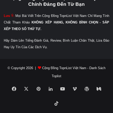
Chính Đáng Đến Từ Bạn
Lưu Ý:
Mọi Bài Viết Trên Cộng Đồng TopnList Việt Nam Chỉ Mang Tính
Chất Tham Khảo
KHÔNG XẾP HẠNG, KHÔNG BÌNH CHỌN - SẮP
XẾP THEO SỐ THỨ TỰ.
Hãy Dám Lên Tiếng Đánh Giá, Review, Bình Luận Chân Thật, Lừa Đảo
Hay Uy Tín Của Các Dịch Vụ.
© Copyright 2026 |
Cộng Đồng TopnList Việt Nam - Danh Sách
Toplist
Facebook
X
Pinterest
LinkedIn
YouTube
Vimeo
WordPress
Medi
TikTok