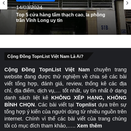
Vật Liệu Xây Dựng
Vật Liệu Xây Dựng
18/03/2024
14/03/2024
Top 5 cửa hàng tấm thạch cao, la phông
trần nhựa Quảng Ngãi uy tín
Top 5 cửa hàng tấm thạch cao, la phông
trần Vĩnh Long uy tín
Cộng Đồng TopnList Việt Nam Là Ai?
Cộng Đồng TopnList Việt Nam
chuyên trang
website đang được thử nghiệm về chia sẻ các bài
viết tổng hợp, đánh giá, review, thống kê các địa
chỉ, địa điểm, dịch vụ,… tốt nhất, uy tín nhất ở dạng
danh sách liệt kê
KHÔNG XẾP HẠNG, KHÔNG
BÌNH CHỌN
. Các bài viết tại
Topnlist
dựa trên sự
tổng hợp ý kiến của người dùng từ nhiều nguồn trên
internet. Chính vì thế các bài viết của trang chúng
tôi có mục đích tham khảo,…..
Xem thêm