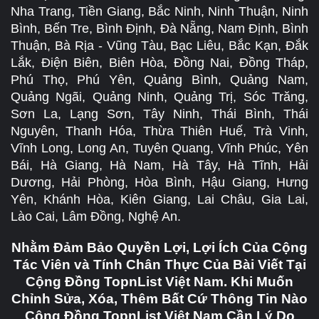
Nha Trang, Tiền Giang, Bắc Ninh, Ninh Thuận, Ninh
Bình, Bến Tre, Bình Định, Đà Nẵng, Nam Định, Bình
Thuận, Bà Rịa - Vũng Tàu, Bạc Liêu, Bắc Kạn, Đắk
Lắk, Điện Biên, Biên Hòa, Đồng Nai, Đồng Tháp,
Phú Thọ, Phú Yên, Quảng Bình, Quảng Nam,
Quảng Ngãi, Quảng Ninh, Quảng Trị, Sóc Trăng,
Sơn La, Lạng Sơn, Tây Ninh, Thái Bình, Thái
Nguyên, Thanh Hóa, Thừa Thiên Huế, Trà Vinh,
Vĩnh Long, Long An, Tuyên Quang, Vĩnh Phúc, Yên
Bái, Hà Giang, Hà Nam, Hà Tây, Hà Tĩnh, Hải
Dương, Hải Phòng, Hòa Bình, Hậu Giang, Hưng
Yên, Khánh Hòa, Kiên Giang, Lai Châu, Gia Lai,
Lào Cai, Lâm Đồng, Nghệ An.
Nhằm Đảm Bảo Quyền Lợi, Lợi Ích Của Cộng
Tác Viên và Tính Chân Thực Của Bài Viết Tại
Cộng Đồng TopnList Việt Nam. Khi Muốn
Chỉnh Sửa, Xóa, Thêm Bất Cứ Thông Tin Nào
Cộng Đồng TopnList Việt Nam Cần Lý Do