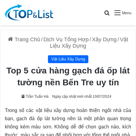
Search for
Menu
Trang Chủ
/
Dịch Vụ Tổng Hợp
/
Xây Dựng
/
Vật
Liệu Xây Dựng
Vật Liệu Xây Dựng
Top 5 cửa hàng gạch đá ốp lát
tường nền Bến Tre uy tín
Trần Tuấn Hà
Ngày cập nhật mới nhất 10/07/2024
Trong số các vật liệu xây dựng hoàn thiện ngôi nhà của
bạn, gạch đá ốp lát tường nền là một phần quan trọng
không kém màu sơn. Không dễ để chọn gạch nào, kích
thước, màu sắc ra sao để phối hợp với tổng thể ngôi nhà.