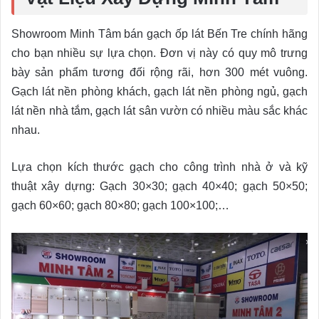
Showroom Minh Tâm bán gạch ốp lát Bến Tre chính hãng
cho bạn nhiều sự lựa chọn. Đơn vị này có quy mô trưng
bày sản phẩm tương đối rộng rãi, hơn 300 mét vuông.
Gạch lát nền phòng khách, gạch lát nền phòng ngủ, gạch
lát nền nhà tắm, gạch lát sân vườn có nhiều màu sắc khác
nhau.
Lựa chọn kích thước gạch cho công trình nhà ở và kỹ
thuật xây dựng: Gạch 30×30; gạch 40×40; gạch 50×50;
gạch 60×60; gạch 80×80; gạch 100×100;…