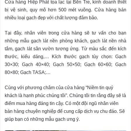
Cửa hàng Hiệp Phát tọa lạc tại Bến Tre, kinh doanh thiết
bị vệ sinh, quy mô hơn 500 mét vuông. Cửa hàng bán
nhiều loại gạch đẹp với chất lượng đảm bảo.
Tại đây, nhân viên trong cửa hàng sẽ tư vấn cho bạn
những mẫu gạch lát nền phòng khách, gạch lát nền nhà
tắm, gạch lát sân vườn tương ứng. Từ màu sắc đến kích
thước, kiểu dáng,… Kích thước gạch tùy chọn: Gạch
30×30; Gạch 40×40; Gạch 50×50; Gạch 60×60; Gạch
80×80; Gạch TASA;…
Cùng với phương châm của cửa hàng “Niềm tin quý
khách là hạnh phúc chúng tôi”. Chúng tôi tin rằng đây sẽ là
điểm mua hàng đáng tin cậy. Có một đội ngũ nhân viên
bán hàng chuyên nghiệp để cung cấp dịch vụ chu đáo. Sẽ
giúp bạn có những mẫu gạch ưng ý.