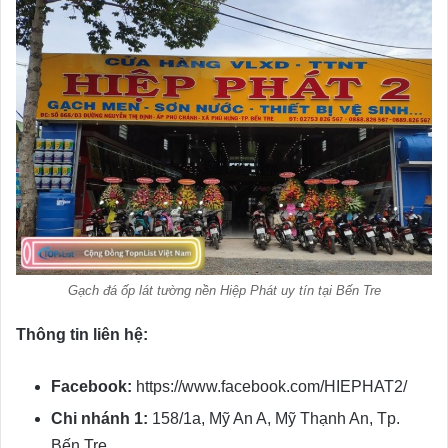
Gạch đá ốp lát tường nền Hiệp Phát uy tín tại Bến Tre
Thông tin liên hệ:
Facebook:
https://www.facebook.com/HIEPHAT2/
Chi nhánh 1:
158/1a, Mỹ An A, Mỹ Thạnh An, Tp.
Bến Tre.