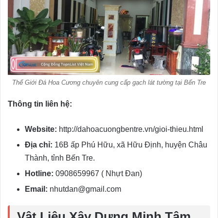
Thế Giới Đá Hoa Cương chuyên cung cấp gạch lát tường tại Bến Tre
Thông tin liên hệ:
Website:
http://dahoacuongbentre.vn/gioi-thieu.html
Địa chỉ:
16B ấp Phú Hữu, xã Hữu Định, huyện Châu
Thành, tỉnh Bến Tre.
Hotline:
0908659967 ( Nhựt Đan)
Email:
nhutdan@gmail.com
Vật Liệu Xây Dựng Minh Tâm