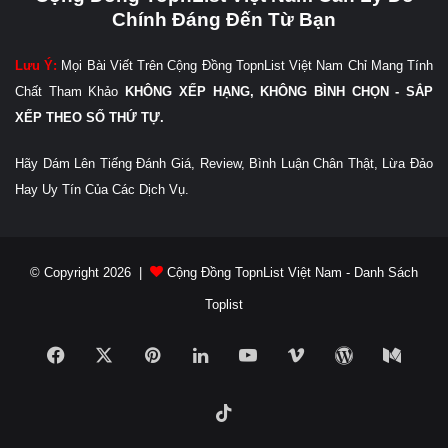
Chính Đáng Đến Từ Bạn
Lưu Ý:
Mọi Bài Viết Trên Cộng Đồng TopnList Việt Nam Chỉ Mang Tính
Chất Tham Khảo
KHÔNG XẾP HẠNG, KHÔNG BÌNH CHỌN - SẮP
XẾP THEO SỐ THỨ TỰ.
Hãy Dám Lên Tiếng Đánh Giá, Review, Bình Luận Chân Thật, Lừa Đảo
Hay Uy Tín Của Các Dịch Vụ.
© Copyright 2026 |
Cộng Đồng TopnList Việt Nam - Danh Sách
Toplist
Facebook
X
Pinterest
LinkedIn
YouTube
Vimeo
WordPress
Medi
TikTok