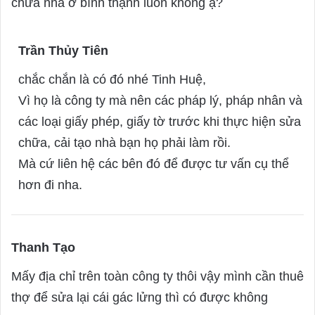
chữa nhà ở bình thạnh luôn không ạ?
s
:
Trần Thủy Tiên
s
a
chắc chắn là có đó nhé Tinh Huệ,
y
Vì họ là công ty mà nên các pháp lý, pháp nhân và
s
các loại giấy phép, giấy tờ trước khi thực hiện sửa
:
chữa, cải tạo nhà bạn họ phải làm rồi.
Mà cứ liên hệ các bên đó để được tư vấn cụ thể
hơn đi nha.
Thanh Tạo
s
a
Mấy địa chỉ trên toàn công ty thôi vậy mình cần thuê
y
thợ để sửa lại cái gác lửng thì có được không