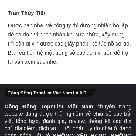
s
:
Trần Thủy Tiên
s
a
Được bạn nha, về công ty thì đương nhiên họ lập
y
để có đơn vị pháp nhân khi sửa chữa, xây dựng
s
thì còn đi xin được các giấy phép, bổ túc hồ sơ đó.
:
Bạn cứ liên hệ một trong số các đơn vị trên để họ
tư vấn xem sao nhé.
Cộng Đồng TopnList Việt Nam Là Ai?
Cộng Đồng TopnList Việt Nam
chuyên trang
website đang được thử nghiệm về chia sẻ các bài
viết tổng hợp, đánh giá, review, thống kê các địa
chỉ, địa điểm, dịch vụ,… tốt nhất, uy tín nhất ở dạng
danh sách liệt kê
KHÔNG XẾP HẠNG, KHÔNG