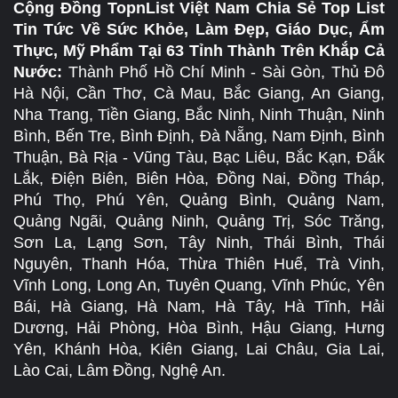
Cộng Đồng TopnList Việt Nam Chia Sẻ Top List
Tin Tức Về Sức Khỏe, Làm Đẹp, Giáo Dục, Ẩm
Thực, Mỹ Phẩm Tại 63 Tỉnh Thành Trên Khắp Cả
Nước:
Thành Phố Hồ Chí Minh - Sài Gòn, Thủ Đô
Hà Nội, Cần Thơ, Cà Mau, Bắc Giang, An Giang,
Nha Trang, Tiền Giang, Bắc Ninh, Ninh Thuận, Ninh
Bình, Bến Tre, Bình Định, Đà Nẵng, Nam Định, Bình
Thuận, Bà Rịa - Vũng Tàu, Bạc Liêu, Bắc Kạn, Đắk
Lắk, Điện Biên, Biên Hòa, Đồng Nai, Đồng Tháp,
Phú Thọ, Phú Yên, Quảng Bình, Quảng Nam,
Quảng Ngãi, Quảng Ninh, Quảng Trị, Sóc Trăng,
Sơn La, Lạng Sơn, Tây Ninh, Thái Bình, Thái
Nguyên, Thanh Hóa, Thừa Thiên Huế, Trà Vinh,
Vĩnh Long, Long An, Tuyên Quang, Vĩnh Phúc, Yên
Bái, Hà Giang, Hà Nam, Hà Tây, Hà Tĩnh, Hải
Dương, Hải Phòng, Hòa Bình, Hậu Giang, Hưng
Yên, Khánh Hòa, Kiên Giang, Lai Châu, Gia Lai,
Lào Cai, Lâm Đồng, Nghệ An.