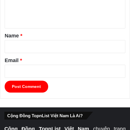
e
n
t
*
Name
*
Email
*
Cộng Đồng TopnList Việt Nam Là Ai?
Cộng Đồng TopnList Việt Nam
chuyên trang